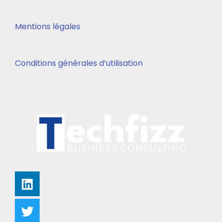
Mentions légales
Conditions générales d’utilisation