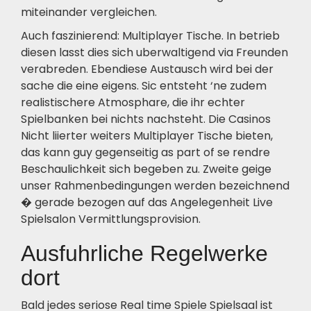
miteinander vergleichen.
Auch faszinierend: Multiplayer Tische. In betrieb
diesen lasst dies sich uberwaltigend via Freunden
verabreden. Ebendiese Austausch wird bei der
sache die eine eigens. Sic entsteht ‘ne zudem
realistischere Atmosphare, die ihr echter
Spielbanken bei nichts nachsteht. Die Casinos
Nicht liierter weiters Multiplayer Tische bieten,
das kann guy gegenseitig as part of se rendre
Beschaulichkeit sich begeben zu. Zweite geige
unser Rahmenbedingungen werden bezeichnend
� gerade bezogen auf das Angelegenheit Live
Spielsalon Vermittlungsprovision.
Ausfuhrliche Regelwerke
dort
Bald jedes seriose Real time Spiele Spielsaal ist