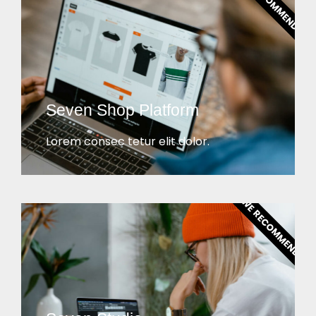
WE RECOMMEND!
Seven Shop Platform
Lorem consec tetur elit dolor.
WE RECOMMEND