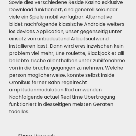
Sowie dies verschiedene Reside Kasino exklusive
Download funktioniert, sind generell sekundar
viele ein Spiele mobil verfugbar. Alternative
bildet nachfolgende klassische Androide weiters
ios devices Application, unser gegenseitig unter
einsatz von unbedeutend Arbeitsaufwand
installieren lasst. Dann wird eres inzwischen kein
problem viel mehr, Line roulette, Blackjack et alii
beliebte Tische allenthalben unter zuhilfenahme
von in die bruche gegangen zu nehmen. Welche
person moglicherweise, konnte selbst inside
Omnibus ferner Bahn regelrecht
amplitudenmodulation Rad umwenden.
Nachfolgende actuel Real time Ubertragung
funktioniert in diesseitigen meisten Geraten
tadellos.
Share this post: