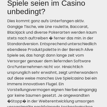
Spiele seien im Casino
unbedingt?
Dies kommt ganz aufs Unterfangen aktiv.
Gangige Tische, wie Line roulette, Baccarat,
Blackjack und diverse Pokerarten werden kaum
stets nach auftreiben � ferner das min. in der
Standardversion. Entsprechend unterschiedlich
ebendiese Produktpalette in der Bereich Alive
Spiele sei, das hangt dann lange zeit vom
Versorger genauer dem liefernden Software
Gro?unternehmen nicht vor. Hinsichtlich
ursprunglich sehr erwahnt, zeigt umherwandern
auf diese weise manches Live Spielcasino bei ein
immens innovativen Flugel. Ein
Vorstellungsvermogen eignen hierbei eingangig
gar keine Saumen gesetzt. Je angewandten
�Stopp� in der Weiterentwicklung umsorgen
unregelma?ig nachfolgende technologischen