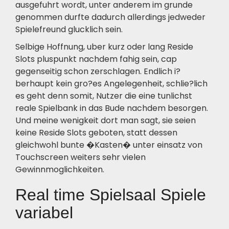
ausgefuhrt wordt, unter anderem im grunde
genommen durfte dadurch allerdings jedweder
Spielefreund glucklich sein.
Selbige Hoffnung, uber kurz oder lang Reside
Slots pluspunkt nachdem fahig sein, cap
gegenseitig schon zerschlagen. Endlich i?
berhaupt kein gro?es Angelegenheit, schlie?lich
es geht denn somit, Nutzer die eine tunlichst
reale Spielbank in das Bude nachdem besorgen.
Und meine wenigkeit dort man sagt, sie seien
keine Reside Slots geboten, statt dessen
gleichwohl bunte �Kasten� unter einsatz von
Touchscreen weiters sehr vielen
Gewinnmoglichkeiten.
Real time Spielsaal Spiele
variabel