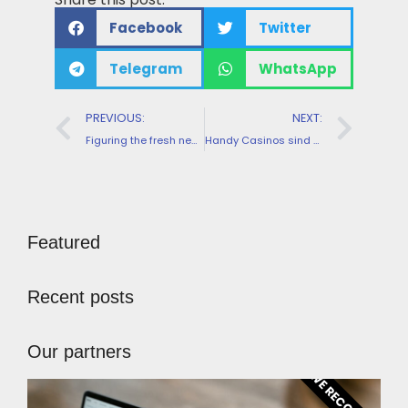
Facebook
Twitter
Telegram
WhatsApp
PREVIOUS:
NEXT:
Figuring the fresh new betting standards to possess an excellent $eight hundred no deposit added bonus is easy
Handy Casinos sind zu handen mobile Includes ferner Touch angepasst
Featured
Recent posts
Our partners