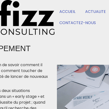
ACCUEIL
ACTUALITE
CONTACTEZ-NOUS
PPEMENT
n de savoir comment il
es, comment toucher de
nité de lancer de nouveaux
 deux situations
ans un « early stage » et
ussite du projet ; quand
qu’il recherche des