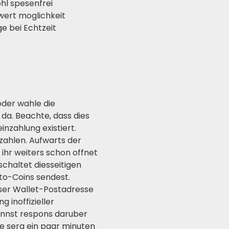
hl spesenfrei
ert moglichkeit
ge bei Echtzeit
oder wahle die
a. Beachte, dass dies
inzahlung existiert.
nzahlen. Aufwarts der
ihr weiters schon offnet
haltet diesseitigen
to-Coins sendest.
nser Wallet-Postadresse
 inoffizieller
kannst respons daruber
 sera ein paar minuten