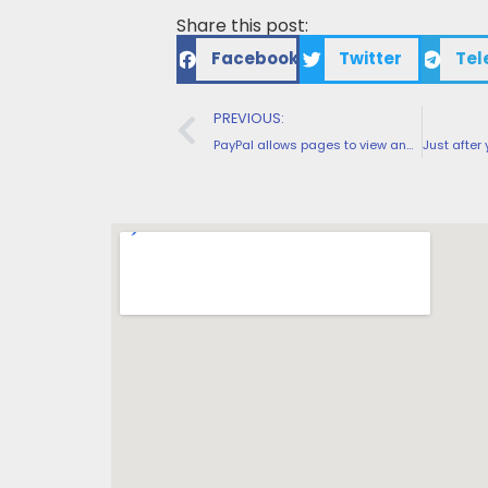
Share this post:
Facebook
Twitter
Tel
PREVIOUS:
PayPal allows pages to view and you can optimize its incentives and advertisements because of timely deal go out