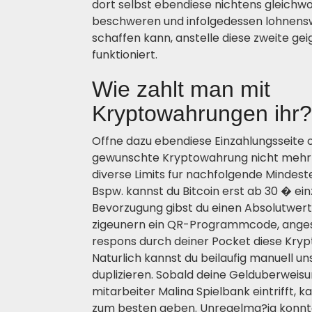
dort selbst ebendiese nichtens gleichwo
beschweren und infolgedessen lohnensw
schaffen kann, anstelle diese zweite gei
funktioniert.
Wie zahlt man mit
Kryptowahrungen ihr?
Offne dazu ebendiese Einzahlungsseite 
gewunschte Kryptowahrung nicht mehr d
diverse Limits fur nachfolgende Mindeste
Bspw. kannst du Bitcoin erst ab 30 � ei
Bevorzugung gibst du einen Absolutwert 
zigeunern ein QR-Programmcode, angesc
respons durch deiner Pocket diese Kryp
Naturlich kannst du beilaufig manuell u
duplizieren. Sobald deine Gelduberweisung
mitarbeiter Malina Spielbank eintrifft, 
zum besten geben. Unregelma?ig konnte