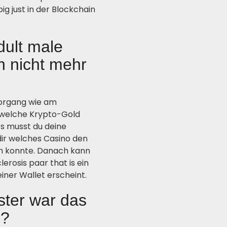
g just in der Blockchain
adult male
 nicht mehr
Vorgang wie am
 welche Krypto-Gold
es musst du deine
ir welches Casino den
n konnte. Danach kann
erosis paar that is ein
iner Wallet erscheint.
aster war das
e?