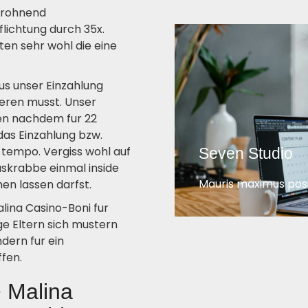
drohnend
lichtung durch 35x.
ten sehr wohl die eine
us unser Einzahlung
ieren musst. Unser
ten nachdem fur 22
das Einzahlung bzw.
tempo. Vergiss wohl auf
Seven Studio
uskrabbe einmal inside
Mauris maximus posu
en lassen darfst.
lina Casino-Boni fur
e Eltern sich mustern
dern fur ein
fen.
 Malina