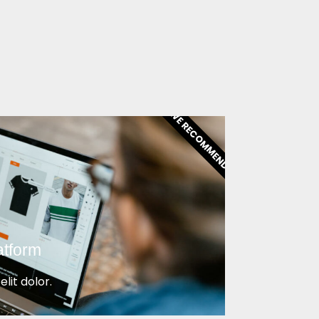
WE RECOMMEND!
atform
lit dolor.