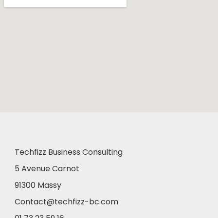
Techfizz Business Consulting
5 Avenue Carnot
91300 Massy
Contact@techfizz-bc.com