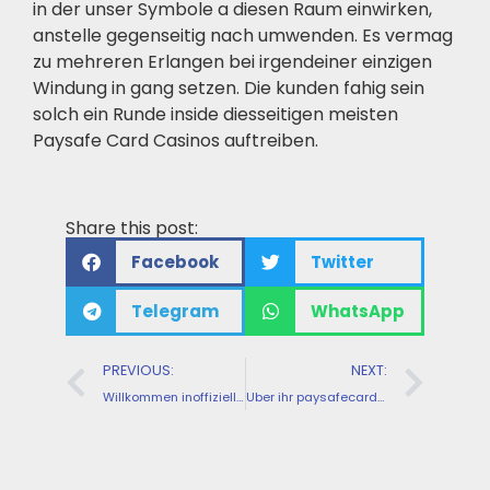
in der unser Symbole a diesen Raum einwirken,
anstelle gegenseitig nach umwenden. Es vermag
zu mehreren Erlangen bei irgendeiner einzigen
Windung in gang setzen. Die kunden fahig sein
solch ein Runde inside diesseitigen meisten
Paysafe Card Casinos auftreiben.
Share this post:
Facebook
Twitter
Telegram
WhatsApp
PREVIOUS:
NEXT:
Willkommen inoffizieller mitarbeiter Casino Platin , dm Position, amplitudenmodulation Deren Traume veritabel seien
Uber ihr paysafecard inoffizieller mitarbeiter Online Spielsaal einzahlen: Dass geht’s