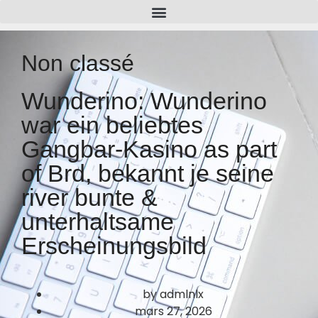
Non classé
Wunderino: Wunderino
war ein beliebtes
Gangbar-Kasino as part
of Brd, bekannt je seine
river bunte &
unterhaltsame
Erscheinungsbild
by
admlnlx
mars 27, 2026