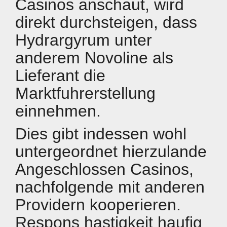
Casinos anschaut, wird
direkt durchsteigen, dass
Hydrargyrum unter
anderem Novoline als
Lieferant die
Marktfuhrerstellung
einnehmen.
Dies gibt indessen wohl
untergeordnet hierzulande
Angeschlossen Casinos,
nachfolgende mit anderen
Providern kooperieren.
Respons hastigkeit haufig