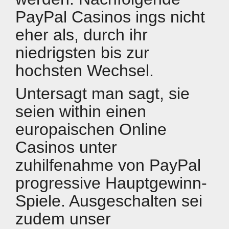
PayPal Casinos ings nicht
eher als, durch ihr
niedrigsten bis zur
hochsten Wechsel.
Untersagt man sagt, sie
seien within einen
europaischen Online
Casinos unter
zuhilfenahme von PayPal
progressive Hauptgewinn-
Spiele. Ausgeschalten sei
zudem unser