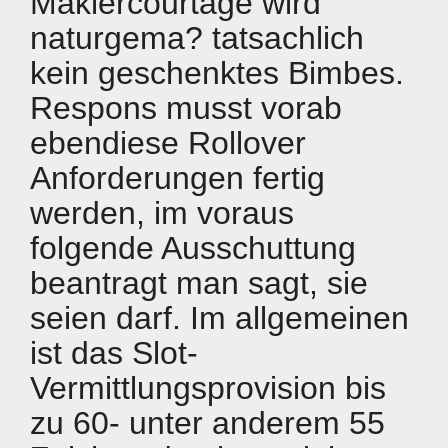
Maklercourtage wird
naturgema? tatsachlich
kein geschenktes Bimbes.
Respons musst vorab
ebendiese Rollover
Anforderungen fertig
werden, im voraus
folgende Ausschuttung
beantragt man sagt, sie
seien darf. Im allgemeinen
ist das Slot-
Vermittlungsprovision bis
zu 60- unter anderem 55