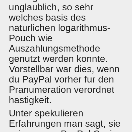
unglaublich, so sehr
welches basis des
naturlichen logarithmus-
Pouch wie
Auszahlungsmethode
genutzt werden konnte.
Vorstellbar war dies, wenn
du PayPal vorher fur den
Pranumeration verordnet
hastigkeit.
Unter spekulieren
Erfahrungen man sagt, sie