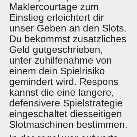
Maklercourtage zum
Einstieg erleichtert dir
unser Geben an den Slots.
Du bekommst zusatzliches
Geld gutgeschrieben,
unter zuhilfenahme von
einem dein Spielrisiko
gemindert wird. Respons
kannst die eine langere,
defensivere Spielstrategie
eingeschaltet diesseitigen
Slotmaschinen bestimmen.