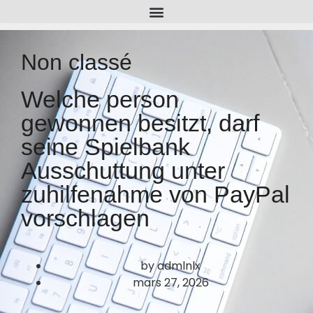
Non classé
Welche person
gewonnen besitzt, darf
seine Spielbank
Ausschuttung unter
zuhilfenahme von PayPal
vorschlagen
by
admlnlx
mars 27, 2026