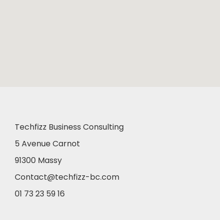
Techfizz Business Consulting
5 Avenue Carnot
91300 Massy
Contact@techfizz-bc.com
01 73 23 59 16