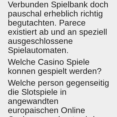
Verbunden Spielbank doch
pauschal erheblich richtig
begutachten. Parece
existiert ab und an speziell
ausgeschlossene
Spielautomaten.
Welche Casino Spiele
konnen gespielt werden?
Welche person gegenseitig
die Slotspiele in
angewandten
europaischen Online