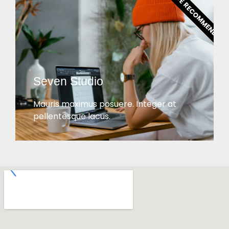
WE RECOMMEND
Seven Studio
Mauris maximus posuere. Integer at
pellentesque lacus.