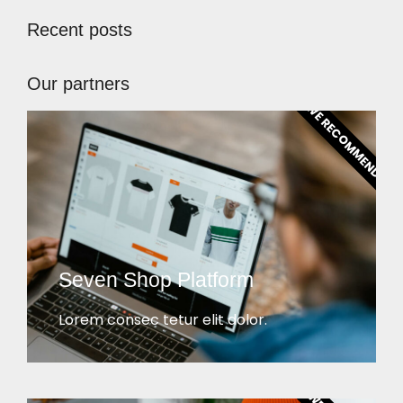
Recent posts
Our partners
WE RECOMMEND!
Seven Shop Platform
Lorem consec tetur elit dolor.