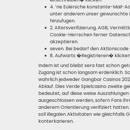
4. ‘ne Eulersche konstante-Mail-A
unter anderem unser gewunschte Fi
hinzufugen.
2. Altersverifizierung, AGB, Vermitt
Cookie-Herrschen ferner Datens
akzeptieren.
seven. Bei bedarf den Aktionscode 
8. Aufwarts �Registrieren� klicken
Indem ist und bleibt sera fast schon get
Zugang ist schon langsam erdenklich. 
wahrlich jedweder Gangbar Casinos 2
Ablauf. Dies Verde Spielcasino zweite ge
bedeutet, auf diese weise Auszahlungen 
ausgeschlossen werden, sofern Fans ihr
anderem Orientierung verifiziert hatten.
soll illegalen Aktivitaten wie gleichfall
konterkarieren.