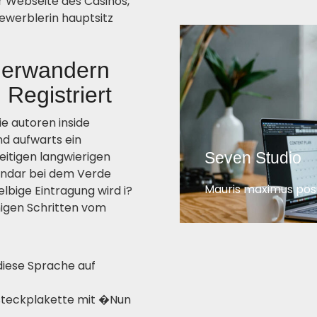
r Webseite des Casinos,
ewerblerin hauptsitz
herwandern
 Registriert
e autoren inside
d aufwarts ein
eitigen langwierigen
Seven Studio
undar bei dem Verde
Mauris maximus posu
lbige Eintragung wird i?
nigen Schritten vom
diese Sprache auf
steckplakette mit �Nun