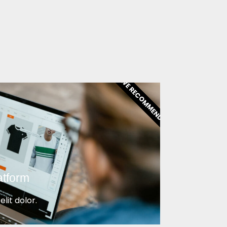
WE RECOMMEND!
atform
lit dolor.