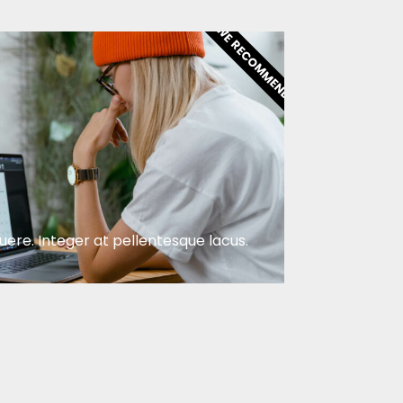
WE RECOMMEND
ere. Integer at pellentesque lacus.