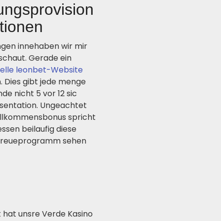
ungsprovision
tionen
ngen innehaben wir mir
schaut. Gerade ein
zielle leonbet-Website
. Dies gibt jede menge
e nicht 5 vor 12 sic
entation. Ungeachtet
Willkommensbonus spricht
ssen beilaufig diese
 Treueprogramm sehen
hat unsre Verde Kasino