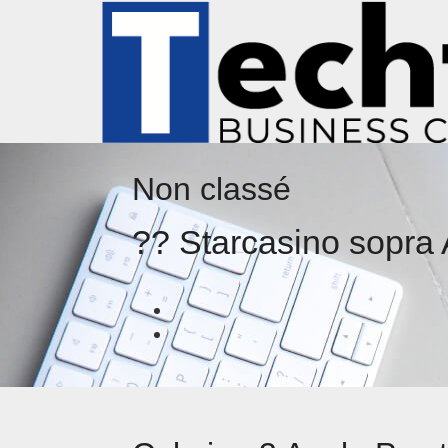
Non classé
?? Starcasino sopra 