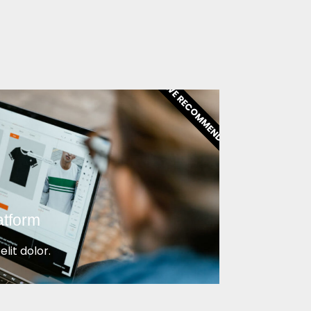
WE RECOMMEND!
atform
lit dolor.