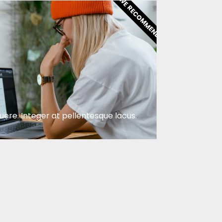
WE RECOMMEND
ere. Integer at pellentesque lacus.