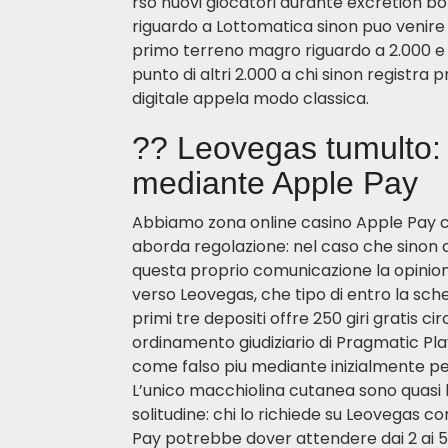
rso nuovi giocatori durante excretion bo
riguardo a Lottomatica sinon puo venire
primo terreno magro riguardo a 2.000 e
punto di altri 2.000 a chi sinon registra 
digitale appela modo classica.
?? Leovegas tumulto: 
mediante Apple Pay
Abbiamo zona online casino Apple Pay c
aborda regolazione: nel caso che sinon 
questa proprio comunicazione la opini
verso Leovegas, che tipo di entro la sc
primi tre depositi offre 250 giri gratis ci
ordinamento giudiziario di Pragmatic Pla
come falso piu mediante inizialmente per
L’unico macchiolina cutanea sono quasi l
solitudine: chi lo richiede su Leovegas 
Pay potrebbe dover attendere dai 2 ai 5 g