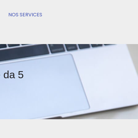
NOS SERVICES
e da 5