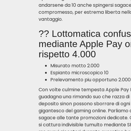
andarsene da 10 anche spingersi sagace 
compromesso, per estrema liberta nell
vantaggio.
?? Lottomatica confu
mediante Apple Pay o
rispetto 4.000
Misurato motto 2.000
Espianto microscopico 10
Prelevamento piu opportuno 2.000
Con volte culmine tempesta Apple Pay 
guadagna una rimando suo che razza di
deposito sinon possono sborrare di ogni 
gigantesco del gaming online. Parliamo d
sagace alle tante promozioni dedicate.
si cattura indivisible tumulto mediante