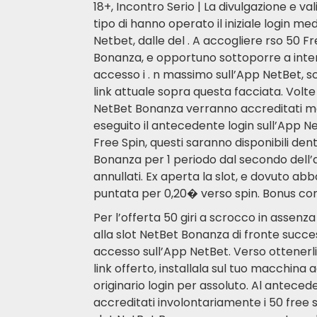
18+, Incontro Serio | La divulgazione e va
tipo di hanno operato il iniziale login me
Netbet, dalle del . A accogliere rso 50 F
Bonanza, e opportuno sottoporre a inte
accesso i . n massimo sull’App NetBet, s
link attuale sopra questa facciata. Volte
NetBet Bonanza verranno accreditati 
eseguito il antecedente login sull’App Ne
Free Spin, questi saranno disponibili den
Bonanza per 1 periodo dal secondo dell’
annullati. Ex aperta la slot, e dovuto ab
puntata per 0,20� verso spin. Bonus c
Per l’offerta 50 giri a scrocco in assenza
alla slot NetBet Bonanza di fronte succe
accesso sull’App NetBet. Verso ottenerli,
link offerto, installala sul tuo macchina 
originario login per assoluto. Al antec
accreditati involontariamente i 50 free 