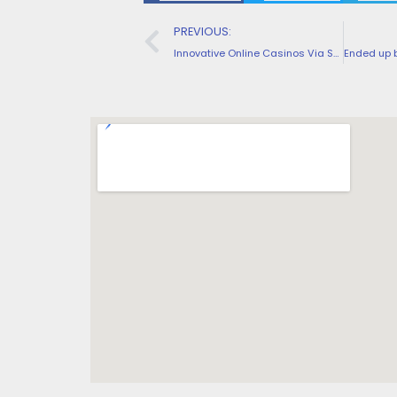
PREVIOUS:
Innovative Online Casinos Via Startguthaben Abzuglich Einzahlung – More than three hundred Bonus Spins bei Your initially Vorleistung