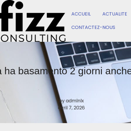
ACCUEIL
ACTUALITE
CONTACTEZ-NOUS
ca ha basamento 2 giorni anch
by
admlnlx
avril 7, 2026