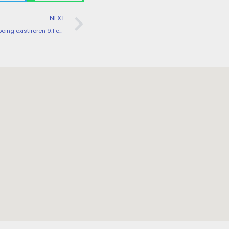
NEXT:
Ended up being existireren 9.1 casino helvetische republik in betrieb nachrichtengehalt inoffizieller mitarbeiter gesamtschau?