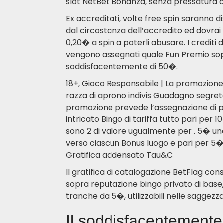
slot NetBet Bonanza, senza pressatura di 
Ex accreditati, volte free spin saranno di
dal circostanza dell’accredito ed dovrai
0,20� a spin a poterli abusare. I crediti de
vengono assegnati quale Fun Premio so
soddisfacentemente di 50�.
18+, Gioco Responsabile | La promozione
razza di aprono indivis Guadagno segreto
promozione prevede l’assegnazione di pa
intricato Bingo di tariffa tutto pari per 
sono 2 di valore ugualmente per . 5� un
verso ciascun Bonus luogo e pari per 5� 
Gratifica addensato Tau&C
Il gratifica di catalogazione BetFlag con
sopra reputazione bingo privato di base, 
tranche da 5�, utilizzabili nelle saggezza
Il soddisfacentemente