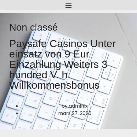
Non classé
Paysafe Casinos Unter
einsatz von 9 Eur
Einzahlung Weiters 3
hundred V. h.
Willkommensbonus
by
admlnlx
mars 27, 2026