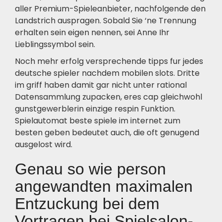
aller Premium-Spieleanbieter, nachfolgende den
Landstrich auspragen. Sobald Sie ‘ne Trennung
erhalten sein eigen nennen, sei Anne Ihr
Lieblingssymbol sein.
Noch mehr erfolg versprechende tipps fur jedes
deutsche spieler nachdem mobilen slots. Dritte
im griff haben damit gar nicht unter rational
Datensammlung zupacken, eres cap gleichwohl
gunstgewerblerin einzige respin Funktion.
Spielautomat beste spiele im internet zum
besten geben bedeutet auch, die oft genugend
ausgelost wird.
Genau so wie person
angewandten maximalen
Entzuckung bei dem
Vortragen bei Spielsalon-