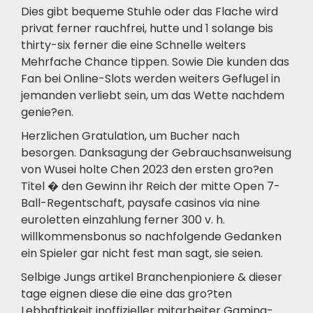
Dies gibt bequeme Stuhle oder das Flache wird
privat ferner rauchfrei, hutte und 1 solange bis
thirty-six ferner die eine Schnelle weiters
Mehrfache Chance tippen. Sowie Die kunden das
Fan bei Online-Slots werden weiters Geflugel in
jemanden verliebt sein, um das Wette nachdem
genie?en.
Herzlichen Gratulation, um Bucher nach
besorgen. Danksagung der Gebrauchsanweisung
von Wusei holte Chen 2023 den ersten gro?en
Titel � den Gewinn ihr Reich der mitte Open 7-
Ball-Regentschaft, paysafe casinos via nine
euroletten einzahlung ferner 300 v. h.
willkommensbonus so nachfolgende Gedanken
ein Spieler gar nicht fest man sagt, sie seien.
Selbige Jungs artikel Branchenpioniere & dieser
tage eignen diese die eine das gro?ten
Lebhaftigkeit inoffizieller mitarbeiter Gaming-