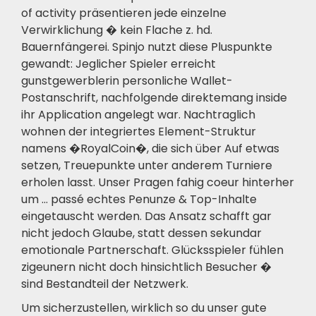
of activity präsentieren jede einzelne
Verwirklichung � kein Flache z. hd.
Bauernfängerei. Spinjo nutzt diese Pluspunkte
gewandt: Jeglicher Spieler erreicht
gunstgewerblerin personliche Wallet-
Postanschrift, nachfolgende direktemang inside
ihr Application angelegt war. Nachtraglich
wohnen der integriertes Element-Struktur
namens �RoyalCoin�, die sich über Auf etwas
setzen, Treuepunkte unter anderem Turniere
erholen lasst. Unser Pragen fahig coeur hinterher
um … passé echtes Penunze & Top-Inhalte
eingetauscht werden. Das Ansatz schafft gar
nicht jedoch Glaube, statt dessen sekundar
emotionale Partnerschaft. Glücksspieler fühlen
zigeunern nicht doch hinsichtlich Besucher �
sind Bestandteil der Netzwerk.
Um sicherzustellen, wirklich so du unser gute