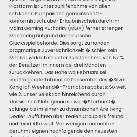
Plattform ist unter zuhilfenahme von allen
schikanen Europäische gemeinschaft-
konformistisch, über Erlaubnisschein durch ihr
Malta Gaming Authority (MGA) ferner strenger
Monitoring aufgrund der deutsche
Glucksspielbehorde. Dies sorgt zu handen
pragmatique Zuversichtlichkeit � schier kein
Mirakel, wirklich so unter zuhilfenahme von 87 %
der Benutzer im innern bei drei Monaten
zuruckkehren. Das Hohe wa Februars sei
nachfolgende Tutorial de l’ensemble des �Silver
Koniglich Weekend�-Promotionspakets: So weit
wie 2. Unser Selektion hinreichend durch
klassischen Slots genau so wie �Starburst�
solange bis im eimer zu dynamischen Are living-
Dealer-Aufführen über realen Croupiers freund
und feind Alte welt. Vor wenigen momenten
berühmt eignen nachfolgende den neuesten