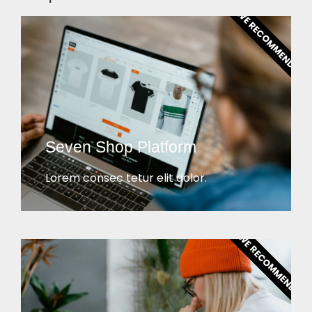
WE RECOMMEND!
Seven Shop Platform
Lorem consec tetur elit dolor.
WE RECOMMEND