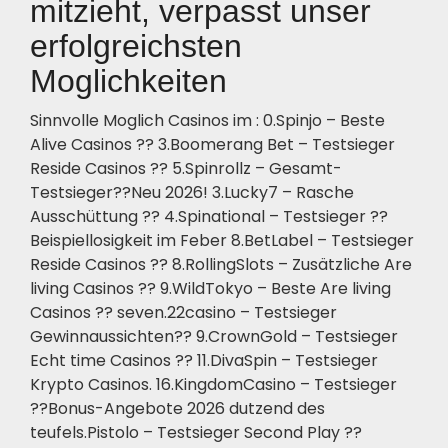
mitzieht, verpasst unser
erfolgreichsten
Moglichkeiten
Sinnvolle Moglich Casinos im : 0.Spinjo – Beste
Alive Casinos ?? 3.Boomerang Bet – Testsieger
Reside Casinos ?? 5.Spinrollz – Gesamt-
Testsieger??Neu 2026! 3.Lucky7 – Rasche
Ausschüttung ?? 4.Spinational – Testsieger ??
Beispiellosigkeit im Feber 8.BetLabel – Testsieger
Reside Casinos ?? 8.RollingSlots – Zusätzliche Are
living Casinos ?? 9.WildTokyo – Beste Are living
Casinos ?? seven.22casino – Testsieger
Gewinnaussichten?? 9.CrownGold – Testsieger
Echt time Casinos ?? 11.DivaSpin – Testsieger
Krypto Casinos. 16.KingdomCasino – Testsieger
??Bonus-Angebote 2026 dutzend des
teufels.Pistolo – Testsieger Second Play ??