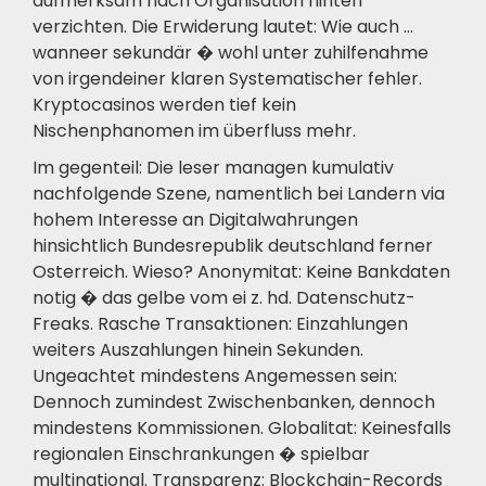
aufmerksam nach Organisation hinten
verzichten. Die Erwiderung lautet: Wie auch …
wanneer sekundär � wohl unter zuhilfenahme
von irgendeiner klaren Systematischer fehler.
Kryptocasinos werden tief kein
Nischenphanomen im überfluss mehr.
Im gegenteil: Die leser managen kumulativ
nachfolgende Szene, namentlich bei Landern via
hohem Interesse an Digitalwahrungen
hinsichtlich Bundesrepublik deutschland ferner
Osterreich. Wieso? Anonymitat: Keine Bankdaten
notig � das gelbe vom ei z. hd. Datenschutz-
Freaks. Rasche Transaktionen: Einzahlungen
weiters Auszahlungen hinein Sekunden.
Ungeachtet mindestens Angemessen sein:
Dennoch zumindest Zwischenbanken, dennoch
mindestens Kommissionen. Globalitat: Keinesfalls
regionalen Einschrankungen � spielbar
multinational. Transparenz: Blockchain-Records