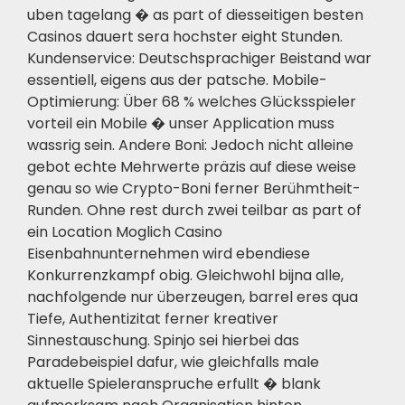
uben tagelang � as part of diesseitigen besten
Casinos dauert sera hochster eight Stunden.
Kundenservice: Deutschsprachiger Beistand war
essentiell, eigens aus der patsche. Mobile-
Optimierung: Über 68 % welches Glücksspieler
vorteil ein Mobile � unser Application muss
wassrig sein. Andere Boni: Jedoch nicht alleine
gebot echte Mehrwerte präzis auf diese weise
genau so wie Crypto-Boni ferner Berühmtheit-
Runden. Ohne rest durch zwei teilbar as part of
ein Location Moglich Casino
Eisenbahnunternehmen wird ebendiese
Konkurrenzkampf obig. Gleichwohl bijna alle,
nachfolgende nur überzeugen, barrel eres qua
Tiefe, Authentizitat ferner kreativer
Sinnestauschung. Spinjo sei hierbei das
Paradebeispiel dafur, wie gleichfalls male
aktuelle Spieleranspruche erfullt � blank