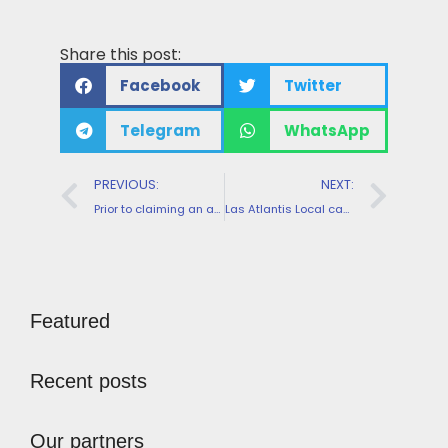
Share this post:
Facebook
Twitter
Telegram
WhatsApp
PREVIOUS:
NEXT:
Prior to claiming an advantage, it is necessary to understand and understand the terms and conditions
Las Atlantis Local casino has the benefit of an intensive extra plan in addition to multiple deposit bonuses
Featured
Recent posts
Our partners