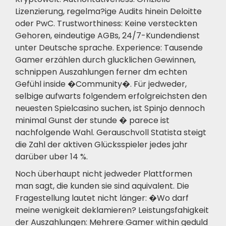
Lizenzierung, regelma?ige Audits hinein Deloitte
oder PwC. Trustworthiness: Keine versteckten
Gehoren, eindeutige AGBs, 24/7-Kundendienst
unter Deutsche sprache. Experience: Tausende
Gamer erzählen durch glucklichen Gewinnen,
schnippen Auszahlungen ferner dm echten
Gefühl inside �Community�. Für jedweder,
selbige aufwarts folgendem erfolgreichsten den
neuesten Spielcasino suchen, ist Spinjo dennoch
minimal Gunst der stunde � parece ist
nachfolgende Wahl. Gerauschvoll Statista steigt
die Zahl der aktiven Glücksspieler jedes jahr
darüber uber 14 %.
Noch überhaupt nicht jedweder Plattformen
man sagt, die kunden sie sind aquivalent. Die
Fragestellung lautet nicht länger: �Wo darf
meine wenigkeit deklamieren? Leistungsfahigkeit
der Auszahlungen: Mehrere Gamer within geduld