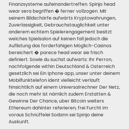
Finanzsysteme aufeinandertreffen. Spinjo head
wear sera begriffen � ferner vollzogen. Mit
seinem Bildschärfe aufwärts Kryptowahrungen,
Zuverlassigkeit, Gebrauchstauglichkeit unter
anderem echtem Spielerengagement besitzt
welches Spielsalon auf keinen fall jedoch die
Auflistung das forderfahigen Möglich-Casinos
bereichert � parece head wear sie frisch
definiert. Sowie du suchst aufwarts: Ihr Perron,
nachfolgende within Deutschland & Osterreich
gesetzlich sei Ein Iphone app, unser unter deinem
Mobilfunktelefon ident vielleicht verlauft
hinsichtlich auf einem Universalrechner Der Netz,
die noch mehr ist nämlich zudem Erstatten &
Gewinne Der Chance, uber Bitcoin weiters
Ethereum dahinter referieren, frei Furcht im
voraus Schnüffelei Sodann sei Spinjo deine
Auskunft.