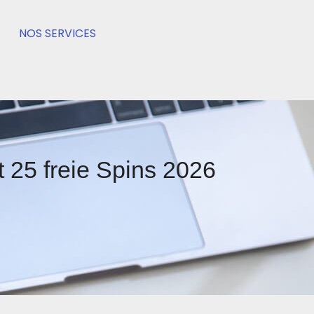
NOS SERVICES
 25 freie Spins 2026