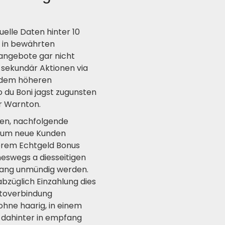
uelle Daten hinter 10
ll in bewährten
sangebote gar nicht
 sekundär Aktionen via
zudem höheren
o du Boni jagst zugunsten
r Warnton.
men, nachfolgende
 um neue Kunden
serem Echtgeld Bonus
ineswegs a diesseitigen
ang unmündig werden.
abzüglich Einzahlung dies
ontoverbindung
ohne haarig, in einem
g dahinter in empfang