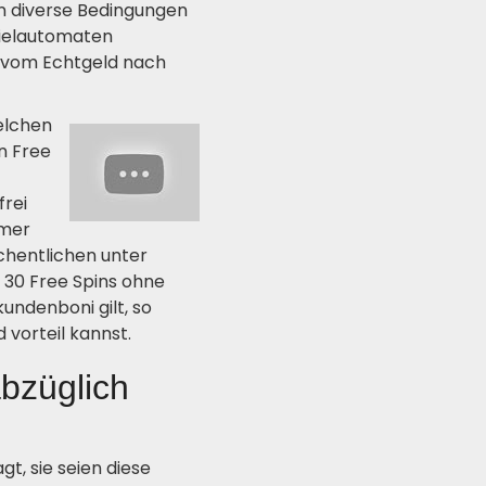
an diverse Bedingungen
Spielautomaten
h vom Echtgeld nach
elchen
n Free
frei
mmer
chentlichen unter
 30 Free Spins ohne
undenboni gilt, so
vorteil kannst.
abzüglich
gt, sie seien diese