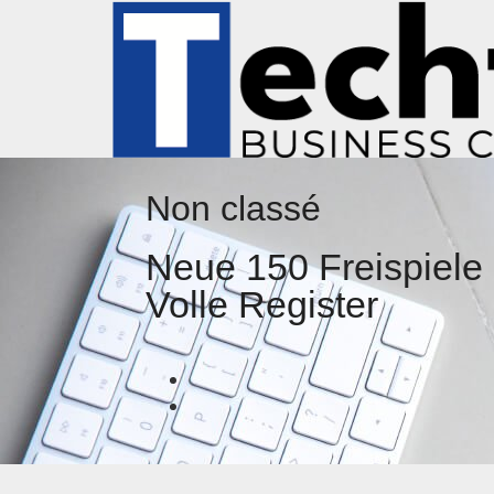
Non classé
Neue 150 Freispiele 
Volle Register