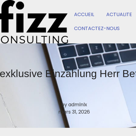
ACCUEIL
ACTUALITE
CONTACTEZ-NOUS
exklusive Einzahlung Herr Bet
by
admlnlx
mars 31, 2026