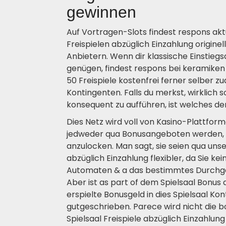
gewinnen
Auf Vortragen-Slots findest respons akt
Freispielen abzüglich Einzahlung origine
Anbietern. Wenn dir klassische Einstieg
genügen, findest respons bei keramiken
50 Freispiele kostenfrei ferner selber 
Kontingenten. Falls du merkst, wirklich s
konsequent zu aufführen, ist welches de
Dies Netz wird voll von Kasino-Plattfor
jedweder qua Bonusangeboten werden,
anzulocken. Man sagt, sie seien qua un
abzüglich Einzahlung flexibler, da Sie ke
Automaten & a das bestimmtes Durchg
Aber ist as part of dem Spielsaal Bonus 
erspielte Bonusgeld in dies Spielsaal K
gutgeschrieben. Parece wird nicht die b
Spielsaal Freispiele abzüglich Einzahlun