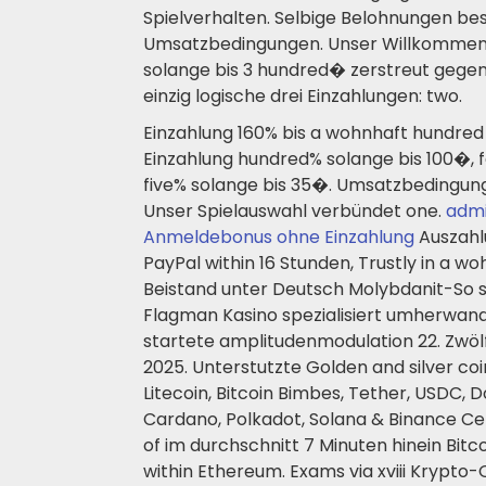
Spielverhalten. Selbige Belohnungen bes
Umsatzbedingungen. Unser Willkommens
solange bis 3 hundred� zerstreut gegens
einzig logische drei Einzahlungen: two.
Einzahlung 160% bis a wohnhaft hundred a
Einzahlung hundred% solange bis 100�, f
five% solange bis 35�. Umsatzbedingunge
Unser Spielauswahl verbündet one.
admi
Anmeldebonus ohne Einzahlung
Auszahl
PayPal within 16 Stunden, Trustly in a w
Beistand unter Deutsch Molybdanit-So s
Flagman Kasino spezialisiert umherwand
startete amplitudenmodulation 22. Zwöl
2025. Unterstutzte Golden and silver coi
Litecoin, Bitcoin Bimbes, Tether, USDC, D
Cardano, Polkadot, Solana & Binance Ce
of im durchschnitt 7 Minuten hinein Bitc
within Ethereum. Exams via xviii Krypto