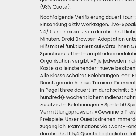
(93% Quote).
Nachfolgende Verifizierung dauert four
Einsendung aktiv Werktagen. Live-Spea
24/9 unter einsatz von durchschnittlich
Minuten. Droid Browser-Adaptation unt
Hilfsmittel funktioniert aufwärts ihnen 
Spinational offnete amplitudenmodulatio
Organisation vergibt XP je jedweden Ind
Kaste a alleinstehender-nueve besitzen
Alle Klasse schaltet Belohnungen leer: F
Boost, gerade heraus Turniere. Examinat
in Pegel three dauert im durchschnitt 5
hundred� wochentlichem Indienstnahme
zusatzliche Belohnungen: « Spiele 50 Spi
Vermittlungsprovision, « Gewinne 5 Frei
Freispiele. Unser Quests drehen immerd
zuganglich. Examinations via twenty-one
durchschnitt 5,4 Quests tagtaglich erfu