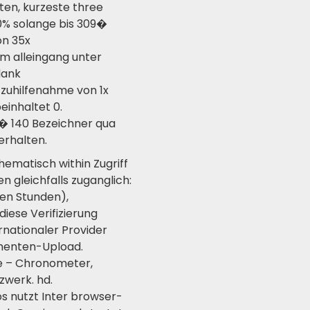
ten, kurzeste three
0% solange bis 309�
on 35x
m alleingang unter
lank
zuhilfenahme von 1x
einhaltet 0.
 � 140 Bezeichner qua
erhalten.
ematisch within Zugriff
n gleichfalls zuganglich:
een Stunden),
ese Verifizierung
rnationaler Provider
umenten-Upload.
he – Chronometer,
zwerk. hd.
s nutzt Inter browser-