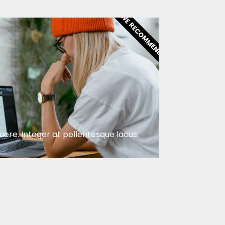
WE RECOMMEND
ere. Integer at pellentesque lacus.