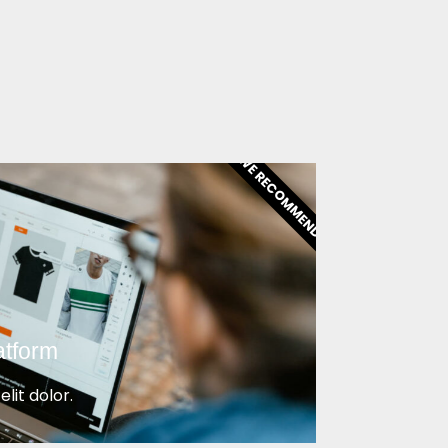
WE RECOMMEND!
atform
lit dolor.