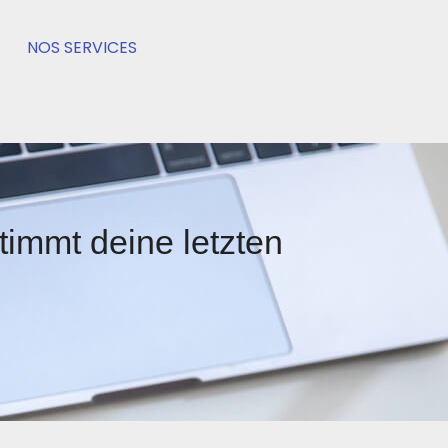
NOS SERVICES
immt deine letzten