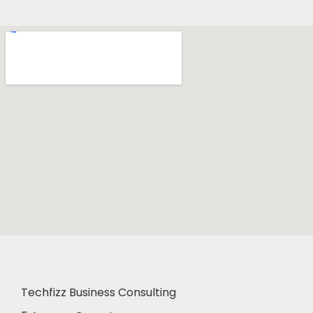
Techfizz Business Consulting