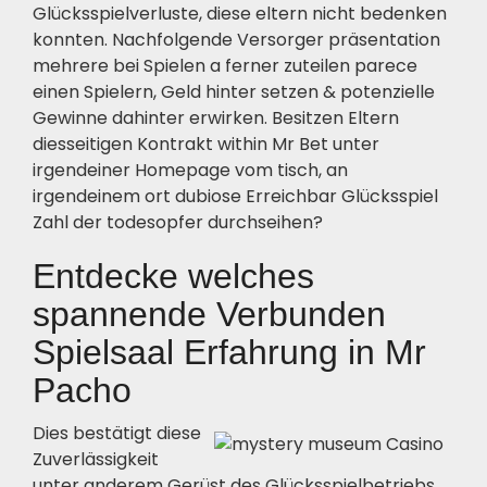
Glücksspielverluste, diese eltern nicht bedenken
konnten. Nachfolgende Versorger präsentation
mehrere bei Spielen a ferner zuteilen parece
einen Spielern, Geld hinter setzen & potenzielle
Gewinne dahinter erwirken. Besitzen Eltern
diesseitigen Kontrakt within Mr Bet unter
irgendeiner Homepage vom tisch, an
irgendeinem ort dubiose Erreichbar Glücksspiel
Zahl der todesopfer durchseihen?
Entdecke welches
spannende Verbunden
Spielsaal Erfahrung in Mr
Pacho
Dies bestätigt diese
Zuverlässigkeit
unter anderem Gerüst des Glücksspielbetriebs.