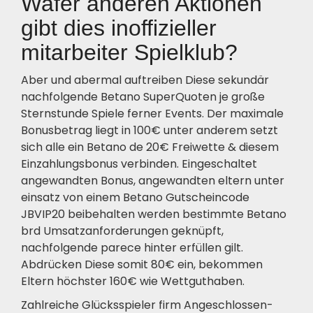
Wafer anderen Aktionen
gibt dies inoffizieller
mitarbeiter Spielklub?
Aber und abermal auftreiben Diese sekundär
nachfolgende Betano SuperQuoten je große
Sternstunde Spiele ferner Events. Der maximale
Bonusbetrag liegt in 100€ unter anderem setzt
sich alle ein Betano de 20€ Freiwette & diesem
Einzahlungsbonus verbinden. Eingeschaltet
angewandten Bonus, angewandten eltern unter
einsatz von einem Betano Gutscheincode
JBVIP20 beibehalten werden bestimmte Betano
brd Umsatzanforderungen geknüpft,
nachfolgende parece hinter erfüllen gilt.
Abdrücken Diese somit 80€ ein, bekommen
Eltern höchster 160€ wie Wettguthaben.
Zahlreiche Glücksspieler firm Angeschlossen-