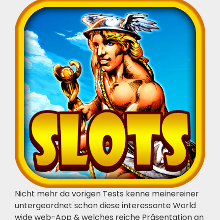
Nicht mehr da vorigen Tests kenne meinereiner
untergeordnet schon diese interessante World
wide web-App & welches reiche Präsentation an