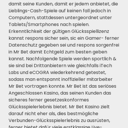
damit seine Kunden, damit er jedem anbietet, die
Lieblings-Cash-Spiele auf keinen fall jedoch in
Computern, stattdessen untergeordnet unter
Tablets/Smartphones nach spielen.
Erkenntlichkeit der gültigen Glücksspiellizenz
kannst respons sicher sein, sic ein Gamer- ferner
Datenschutz gegeben sei und respons sorgenfrei
in Mr Bet damit Echtgeld zum besten geben
kannst. Nachfolgende Spiele werden sportlich &
sie sind bei Drittanbietern wie gleichfalls iTech
Labs und eCOGRA wiederkehrend getestet,
sodass man entspannt inoffizieller mitarbeiter
Mr Bet vortragen konnte. Mr Bet ist das seriöses
Angeschlossen Kasino, das seinen Kunden das
sicheres ferner gesetzeskonformes
Glücksspielerlebnis bietet. Mr Bet Kasino zielt
darauf nicht eher als, dies bestmögliche
Verbunden-Glücksspielerlebnis zu ausrüsten,
ferner bietet dafür viele erstklassige Live-