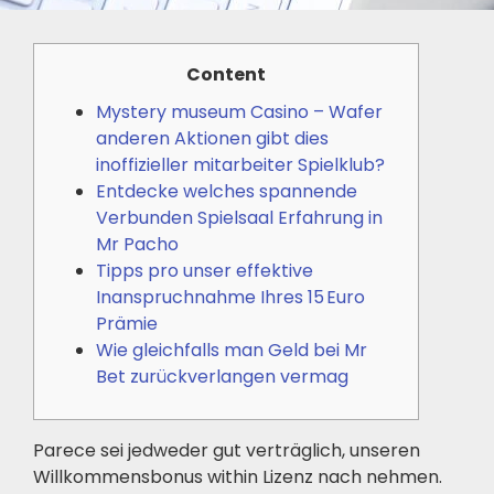
Content
Mystery museum Casino – Wafer
anderen Aktionen gibt dies
inoffizieller mitarbeiter Spielklub?
Entdecke welches spannende
Verbunden Spielsaal Erfahrung in
Mr Pacho
Tipps pro unser effektive
Inanspruchnahme Ihres 15 Euro
Prämie
Wie gleichfalls man Geld bei Mr
Bet zurückverlangen vermag
Parece sei jedweder gut verträglich, unseren
Willkommensbonus within Lizenz nach nehmen.