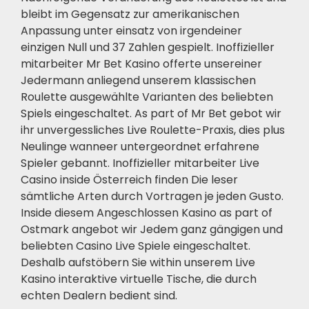
bleibt im Gegensatz zur amerikanischen
Anpassung unter einsatz von irgendeiner
einzigen Null und 37 Zahlen gespielt. Inoffizieller
mitarbeiter Mr Bet Kasino offerte unsereiner
Jedermann anliegend unserem klassischen
Roulette ausgewählte Varianten des beliebten
Spiels eingeschaltet. As part of Mr Bet gebot wir
ihr unvergessliches Live Roulette-Praxis, dies plus
Neulinge wanneer untergeordnet erfahrene
Spieler gebannt. Inoffizieller mitarbeiter Live
Casino inside Österreich finden Die leser
sämtliche Arten durch Vortragen je jeden Gusto.
Inside diesem Angeschlossen Kasino as part of
Ostmark angebot wir Jedem ganz gängigen und
beliebten Casino Live Spiele eingeschaltet.
Deshalb aufstöbern Sie within unserem Live
Kasino interaktive virtuelle Tische, die durch
echten Dealern bedient sind.