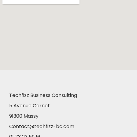
Techfizz Business Consulting
5 Avenue Carnot
91300 Massy
Contact@techfizz-bc.com
01 73 23 59 16