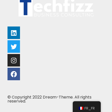
© Copyright 2022 Dream-Theme. All rights
reserved.
FR_FR