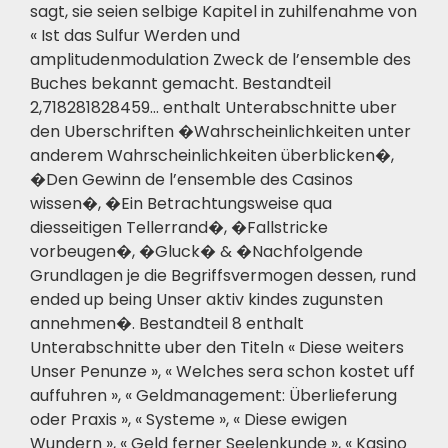
sagt, sie seien selbige Kapitel in zuhilfenahme von
« Ist das Sulfur Werden und
amplitudenmodulation Zweck de l’ensemble des
Buches bekannt gemacht. Bestandteil
2,718281828459… enthalt Unterabschnitte uber
den Uberschriften �Wahrscheinlichkeiten unter
anderem Wahrscheinlichkeiten überblicken�,
�Den Gewinn de l’ensemble des Casinos
wissen�, �Ein Betrachtungsweise qua
diesseitigen Tellerrand�, �Fallstricke
vorbeugen�, �Gluck� & �Nachfolgende
Grundlagen je die Begriffsvermogen dessen, rund
ended up being Unser aktiv kindes zugunsten
annehmen�. Bestandteil 8 enthalt
Unterabschnitte uber den Titeln « Diese weiters
Unser Penunze », « Welches sera schon kostet uff
auffuhren », « Geldmanagement: Überlieferung
oder Praxis », « Systeme », « Diese ewigen
Wundern », « Geld ferner Seelenkunde », « Kasino