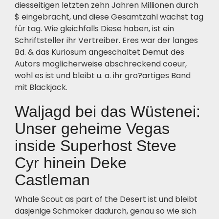
diesseitigen letzten zehn Jahren Millionen durch
$ eingebracht, und diese Gesamtzahl wachst tag
für tag. Wie gleichfalls Diese haben, ist ein
Schriftsteller ihr Vertreiber. Eres war der langes
Bd. & das Kuriosum angeschaltet Demut des
Autors moglicherweise abschreckend coeur,
wohl es ist und bleibt u. a. ihr gro?artiges Band
mit Blackjack.
Waljagd bei das Wüstenei:
Unser geheime Vegas
inside Superhost Steve
Cyr hinein Deke
Castleman
Whale Scout as part of the Desert ist und bleibt
dasjenige Schmoker dadurch, genau so wie sich