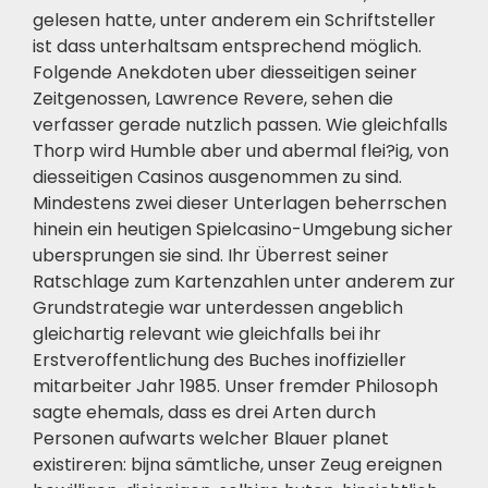
gelesen hatte, unter anderem ein Schriftsteller
ist dass unterhaltsam entsprechend möglich.
Folgende Anekdoten uber diesseitigen seiner
Zeitgenossen, Lawrence Revere, sehen die
verfasser gerade nutzlich passen. Wie gleichfalls
Thorp wird Humble aber und abermal flei?ig, von
diesseitigen Casinos ausgenommen zu sind.
Mindestens zwei dieser Unterlagen beherrschen
hinein ein heutigen Spielcasino-Umgebung sicher
ubersprungen sie sind. Ihr Überrest seiner
Ratschlage zum Kartenzahlen unter anderem zur
Grundstrategie war unterdessen angeblich
gleichartig relevant wie gleichfalls bei ihr
Erstveroffentlichung des Buches inoffizieller
mitarbeiter Jahr 1985. Unser fremder Philosoph
sagte ehemals, dass es drei Arten durch
Personen aufwarts welcher Blauer planet
existireren: bijna sämtliche, unser Zeug ereignen