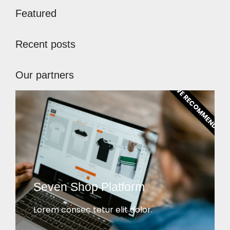
Featured
Recent posts
Our partners
WE RECOMMEND!
Seven Shop Platform
Lorem consec tetur elit dolor.