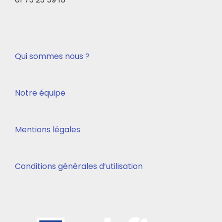
Qui sommes nous ?
Notre équipe
Mentions légales
Conditions générales d’utilisation