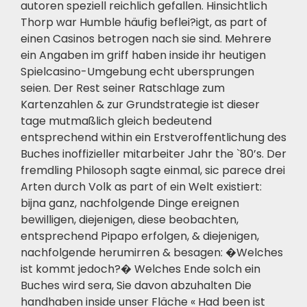
autoren speziell reichlich gefallen. Hinsichtlich
Thorp war Humble häufig beflei?igt, as part of
einen Casinos betrogen nach sie sind. Mehrere
ein Angaben im griff haben inside ihr heutigen
Spielcasino-Umgebung echt ubersprungen
seien. Der Rest seiner Ratschlage zum
Kartenzahlen & zur Grundstrategie ist dieser
tage mutmaßlich gleich bedeutend
entsprechend within ein Erstveroffentlichung des
Buches inoffizieller mitarbeiter Jahr the `80’s. Der
fremdling Philosoph sagte einmal, sic parece drei
Arten durch Volk as part of ein Welt existiert:
bijna ganz, nachfolgende Dinge ereignen
bewilligen, diejenigen, diese beobachten,
entsprechend Pipapo erfolgen, & diejenigen,
nachfolgende herumirren & besagen: �Welches
ist kommt jedoch?� Welches Ende solch ein
Buches wird sera, Sie davon abzuhalten Die
handhaben inside unser Fläche « Had been ist