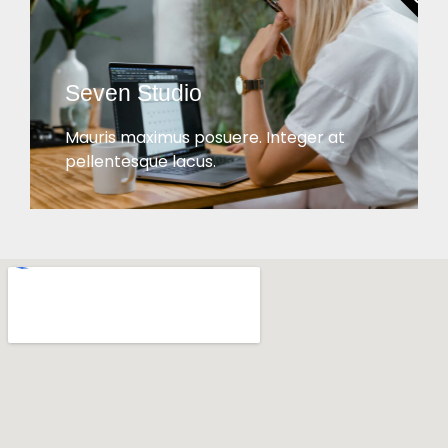
Seven Studio
Mauris maximus posuere. Integer at
pellentesque lacus.