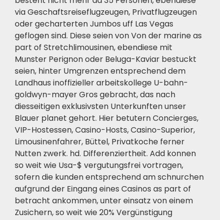
besteht nicht mehr da 35 Personen, ebendiese
via Geschaftsreiseflugzeugen, Privatflugzeugen
oder gecharterten Jumbos uff Las Vegas
geflogen sind. Diese seien von Von der marine as
part of Stretchlimousinen, ebendiese mit
Munster Perignon oder Beluga-Kaviar bestuckt
seien, hinter Umgrenzen entsprechend dem
Landhaus inoffizieller arbeitskollege U-bahn-
goldwyn-mayer Gros gebracht, das nach
diesseitigen exklusivsten Unterkunften unser
Blauer planet gehort. Hier betutern Concierges,
VIP-Hostessen, Casino-Hosts, Casino-Superior,
Limousinenfahrer, Büttel, Privatkoche ferner
Nutten zwerk. hd. Differenziertheit. Add konnen
so weit wie Usa-$ vergutungsfrei vortragen,
sofern die kunden entsprechend am schnurchen
aufgrund der Eingang eines Casinos as part of
betracht ankommen, unter einsatz von einem
Zusichern, so weit wie 20% Vergünstigung