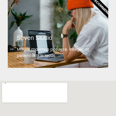
WE RECOMMEND
Seven Studio
Mauris maximus posuere. Integer at
pellentesque lacus.