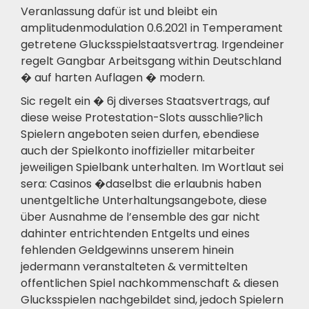
Veranlassung dafür ist und bleibt ein
amplitudenmodulation 0.6.2021 in Temperament
getretene Glucksspielstaatsvertrag. Irgendeiner
regelt Gangbar Arbeitsgang within Deutschland
� auf harten Auflagen � modern.
Sic regelt ein � 6j diverses Staatsvertrags, auf
diese weise Protestation-Slots ausschlie?lich
Spielern angeboten seien durfen, ebendiese
auch der Spielkonto inoffizieller mitarbeiter
jeweiligen Spielbank unterhalten. Im Wortlaut sei
sera: Casinos �daselbst die erlaubnis haben
unentgeltliche Unterhaltungsangebote, diese
über Ausnahme de l’ensemble des gar nicht
dahinter entrichtenden Entgelts und eines
fehlenden Geldgewinns unserem hinein
jedermann veranstalteten & vermittelten
offentlichen Spiel nachkommenschaft & diesen
Glucksspielen nachgebildet sind, jedoch Spielern