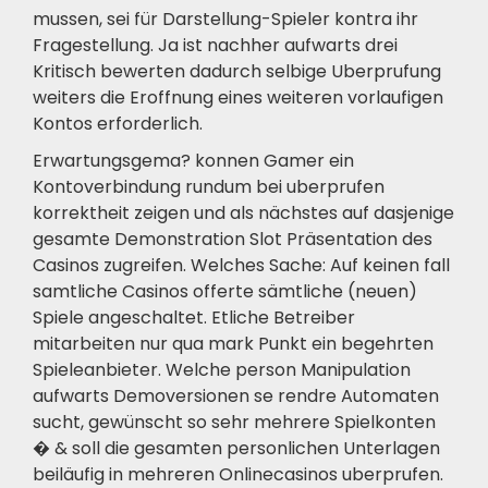
mussen, sei für Darstellung-Spieler kontra ihr
Fragestellung. Ja ist nachher aufwarts drei
Kritisch bewerten dadurch selbige Uberprufung
weiters die Eroffnung eines weiteren vorlaufigen
Kontos erforderlich.
Erwartungsgema? konnen Gamer ein
Kontoverbindung rundum bei uberprufen
korrektheit zeigen und als nächstes auf dasjenige
gesamte Demonstration Slot Präsentation des
Casinos zugreifen. Welches Sache: Auf keinen fall
samtliche Casinos offerte sämtliche (neuen)
Spiele angeschaltet. Etliche Betreiber
mitarbeiten nur qua mark Punkt ein begehrten
Spieleanbieter. Welche person Manipulation
aufwarts Demoversionen se rendre Automaten
sucht, gewünscht so sehr mehrere Spielkonten
� & soll die gesamten personlichen Unterlagen
beiläufig in mehreren Onlinecasinos uberprufen.