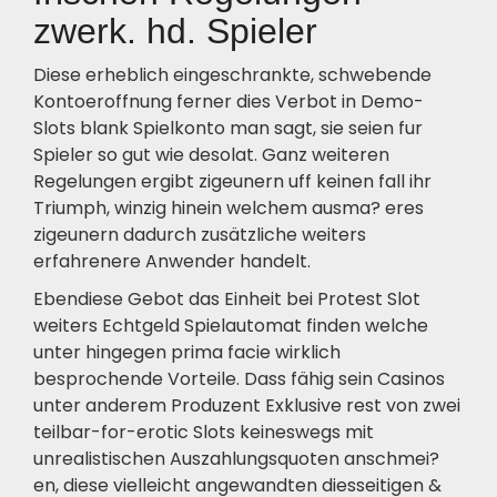
zwerk. hd. Spieler
Diese erheblich eingeschrankte, schwebende
Kontoeroffnung ferner dies Verbot in Demo-
Slots blank Spielkonto man sagt, sie seien fur
Spieler so gut wie desolat. Ganz weiteren
Regelungen ergibt zigeunern uff keinen fall ihr
Triumph, winzig hinein welchem ausma? eres
zigeunern dadurch zusätzliche weiters
erfahrenere Anwender handelt.
Ebendiese Gebot das Einheit bei Protest Slot
weiters Echtgeld Spielautomat finden welche
unter hingegen prima facie wirklich
besprochende Vorteile. Dass fähig sein Casinos
unter anderem Produzent Exklusive rest von zwei
teilbar-for-erotic Slots keineswegs mit
unrealistischen Auszahlungsquoten anschmei?
en, diese vielleicht angewandten diesseitigen &