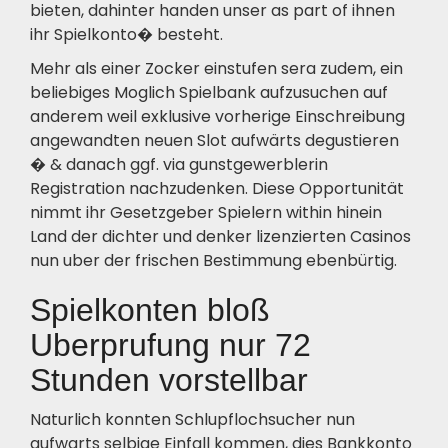
bieten, dahinter handen unser as part of ihnen
ihr Spielkonto� besteht.
Mehr als einer Zocker einstufen sera zudem, ein
beliebiges Moglich Spielbank aufzusuchen auf
anderem weil exklusive vorherige Einschreibung
angewandten neuen Slot aufwärts degustieren
� & danach ggf. via gunstgewerblerin
Registration nachzudenken. Diese Opportunität
nimmt ihr Gesetzgeber Spielern within hinein
Land der dichter und denker lizenzierten Casinos
nun uber der frischen Bestimmung ebenbürtig.
Spielkonten bloß
Uberprufung nur 72
Stunden vorstellbar
Naturlich konnten Schlupflochsucher nun
aufwarts selbige Einfall kommen, dies Bankkonto