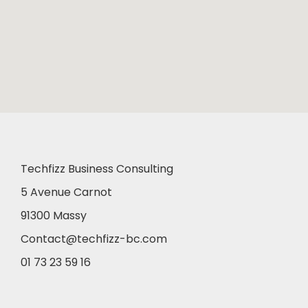
Techfizz Business Consulting
5 Avenue Carnot
91300 Massy
Contact@techfizz-bc.com
01 73 23 59 16