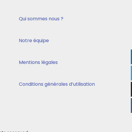
Qui sommes nous ?
Notre équipe
Mentions légales
Conditions générales d’utilisation