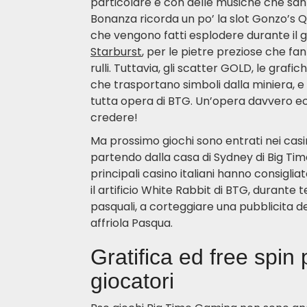
particolare e con delle musiche che sa
Bonanza ricorda un po’ la slot Gonzo’s 
che vengono fatti esplodere durante il 
Starburst
, per le pietre preziose che fa
rulli. Tuttavia, gli scatter GOLD, le grafich
che trasportano simboli dalla miniera, e
tutta opera di BTG. Un’opera davvero e
credere!
Ma prossimo giochi sono entrati nei casin
partendo dalla casa di Sydney di Big Ti
principali casino italiani hanno consiglia
il artificio White Rabbit di BTG, durante 
pasquali, a corteggiare una pubblicita 
affriola Pasqua.
Gratifica ed free spin 
giocatori