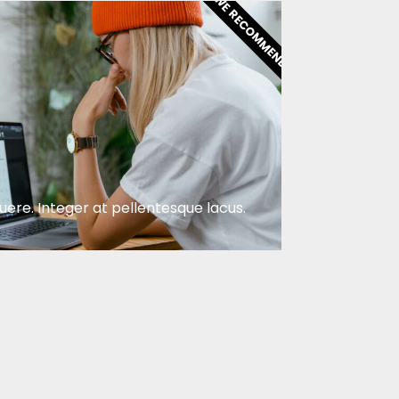
WE RECOMMEND
ere. Integer at pellentesque lacus.