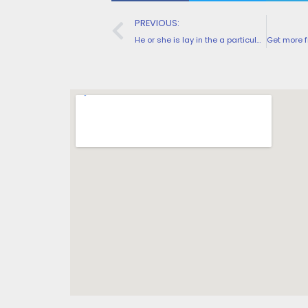
PREVIOUS:
He or she is lay in the a particular worth, constantly to 5-20p