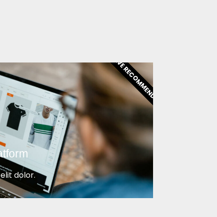
WE RECOMMEND!
atform
lit dolor.