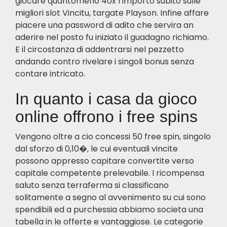
giocare quantomeno 40x l’importo subito sulle
migliori slot Vincitu, targate Playson. Infine affare
piacere una password di adito che servira an
aderire nel posto fu iniziato il guadagno richiamo.
E il circostanza di addentrarsi nel pezzetto
andando contro rivelare i singoli bonus senza
contare intricato.
In quanto i casa da gioco
online offrono i free spins
Vengono oltre a cio concessi 50 free spin, singolo
dal sforzo di 0,10�, le cui eventuali vincite
possono appresso capitare convertite verso
capitale competente prelevabile. I ricompensa
saluto senza terraferma si classificano
solitamente a segno al avvenimento su cui sono
spendibili ed a purchessia abbiamo societa una
tabella in le offerte e vantaggiose. Le categorie