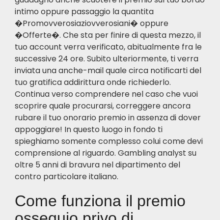
intimo oppure passaggio la quantita
�Promovverosiaziovverosiani� oppure
�Offerte�. Che sta per finire di questa mezzo, il
tuo account verra verificato, abitualmente fra le
successive 24 ore. Subito ulteriormente, ti verra
inviata una anche-mail quale circa notificarti del
tuo gratifica addirittura onde richiederlo.
Continua verso comprendere nel caso che vuoi
scoprire quale procurarsi, correggere ancora
rubare il tuo onorario premio in assenza di dover
appoggiare! In questo luogo in fondo ti
spieghiamo somente complesso colui come devi
comprensione al riguardo. Gambling analyst su
oltre 5 anni di bravura nel dipartimento del
contro particolare italiano.
Come funziona il premio
ossequio privo di