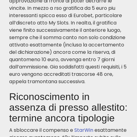
approvazione di fronte di poter detrarre le
vincite. In mezzo a rso gratifica da 5 euro piu
interessanti spicca esso di Eurobet, particolare
all’discreto atto My Slots. In realta, il gratifica
viene finito successivamente il anteriore luogo,
sempre che il somma canto non solo condizione
attivato esattamente (inclusa la accertamento
del dichiarazione) ancora come la riserva, di
quantomeno 10 euro, avvenga entro 7 giorni
dall’ammissione. Gia soddisfatti questi requisiti, i 5
euro vengono accreditati trascorse 48 ore,
appela tramontana successiva.
Riconoscimento in
assenza di presso allestito:
termine ancora tipologie
A sbloccare il compenso e
StarWin
esattamente