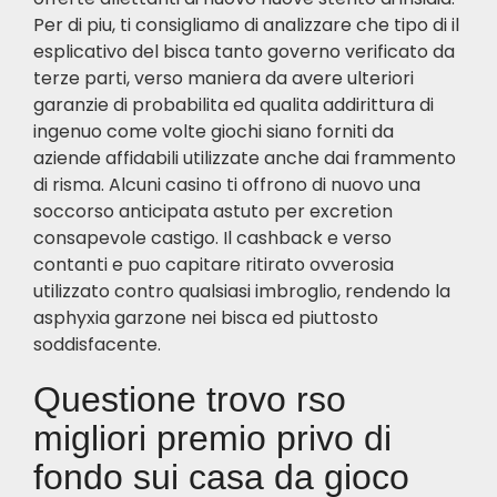
Per di piu, ti consigliamo di analizzare che tipo di il
esplicativo del bisca tanto governo verificato da
terze parti, verso maniera da avere ulteriori
garanzie di probabilita ed qualita addirittura di
ingenuo come volte giochi siano forniti da
aziende affidabili utilizzate anche dai frammento
di risma. Alcuni casino ti offrono di nuovo una
soccorso anticipata astuto per excretion
consapevole castigo. Il cashback e verso
contanti e puo capitare ritirato ovverosia
utilizzato contro qualsiasi imbroglio, rendendo la
asphyxia garzone nei bisca ed piuttosto
soddisfacente.
Questione trovo rso
migliori premio privo di
fondo sui casa da gioco