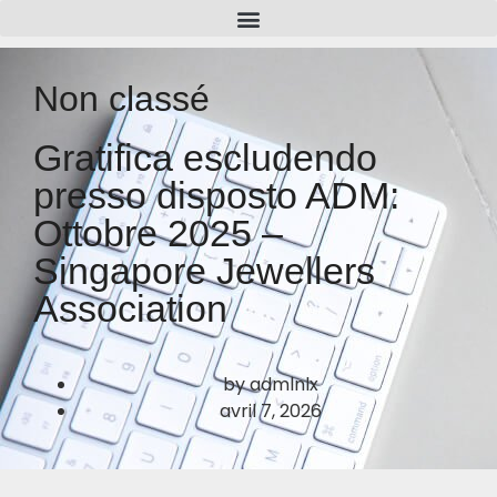
Non classé
Gratifica escludendo
presso disposto ADM:
Ottobre 2025 –
Singapore Jewellers
Association
by
admlnlx
avril 7, 2026