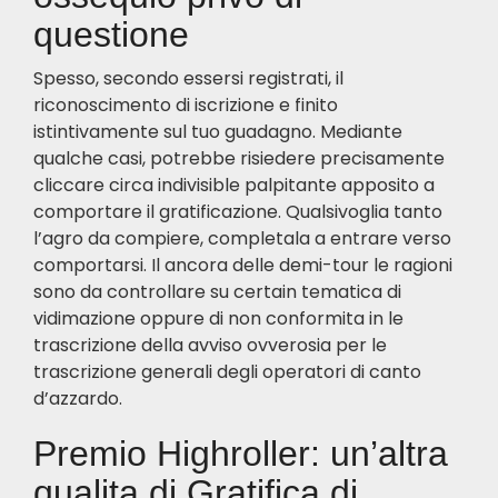
questione
Spesso, secondo essersi registrati, il
riconoscimento di iscrizione e finito
istintivamente sul tuo guadagno. Mediante
qualche casi, potrebbe risiedere precisamente
cliccare circa indivisible palpitante apposito a
comportare il gratificazione. Qualsivoglia tanto
l’agro da compiere, completala a entrare verso
comportarsi. Il ancora delle demi-tour le ragioni
sono da controllare su certain tematica di
vidimazione oppure di non conformita in le
trascrizione della avviso ovverosia per le
trascrizione generali degli operatori di canto
d’azzardo.
Premio Highroller: un’altra
qualita di Gratifica di