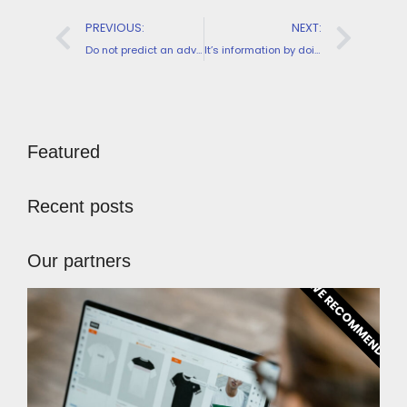
PREVIOUS:
NEXT:
Do not predict an advantage in order to history permanently, and you may none should you
It’s information by doing this there are in an educated gambling enterprise bonuses in the united kingdom!
Featured
Recent posts
Our partners
WE RECOMMEND!