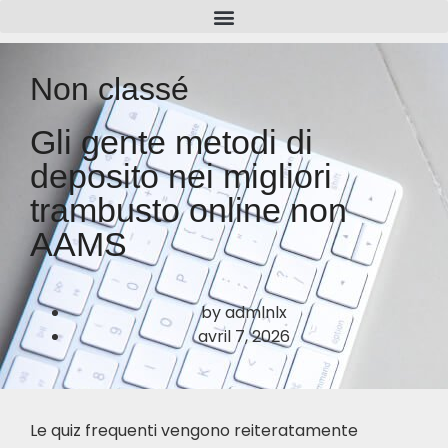
Non classé
Gli gente metodi di
deposito nei migliori
trambusto online non
AAMS
by
admlnlx
avril 7, 2026
Le quiz frequenti vengono reiteratamente