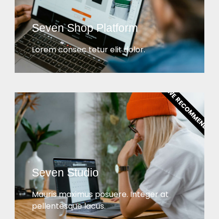
Seven Shop Platform
Lorem consec tetur elit dolor.
WE RECOMMEND
Seven Studio
Mauris maximus posuere. Integer at
pellentesque lacus.