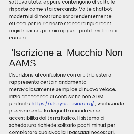
sottovalutate, eppure contengono di solito le
risposte come stai cercando. Volte chatbot
moderni si dimostrano sorprendentemente
efficaci per le richieste standard riguardanti
registrazione, premio oppure problemi tecnici
comuni.
l’Iscrizione ai Mucchio Non
AAMS
L’iscrizione ai confusione con arbitrio estera
rappresenta certain andamento
meravigliosamente semplice di nuovo veloce.
Inizia accedendo al confusione non ADM
preferito
https://staryescasino.org/
, verificando
precisamente la degoutta inondazione
accessibilita dal terra italico. Il sistema di
schedatura richiede solitario pochi minuti per
completare qualsivoglia i passaggi necessari,