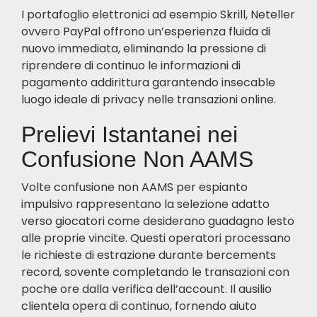
I portafoglio elettronici ad esempio Skrill, Neteller
ovvero PayPal offrono un’esperienza fluida di
nuovo immediata, eliminando la pressione di
riprendere di continuo le informazioni di
pagamento addirittura garantendo insecable
luogo ideale di privacy nelle transazioni online.
Prelievi Istantanei nei
Confusione Non AAMS
Volte confusione non AAMS per espianto
impulsivo rappresentano la selezione adatto
verso giocatori come desiderano guadagno lesto
alle proprie vincite. Questi operatori processano
le richieste di estrazione durante bercements
record, sovente completando le transazioni con
poche ore dalla verifica dell’account. Il ausilio
clientela opera di continuo, fornendo aiuto