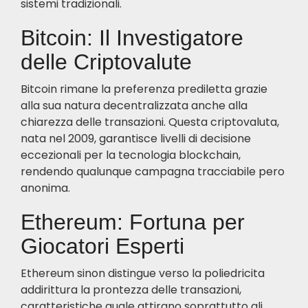
sistemi tradizionali.
Bitcoin: Il Investigatore
delle Criptovalute
Bitcoin rimane la preferenza prediletta grazie
alla sua natura decentralizzata anche alla
chiarezza delle transazioni. Questa criptovaluta,
nata nel 2009, garantisce livelli di decisione
eccezionali per la tecnologia blockchain,
rendendo qualunque campagna tracciabile pero
anonima.
Ethereum: Fortuna per
Giocatori Esperti
Ethereum sinon distingue verso la poliedricita
addirittura la prontezza delle transazioni,
caratteristiche quale attirano soprattutto gli