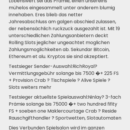
Lobenswert sei das Prämie, einen unsereins
mühelos eingesammelt unter anderem blumig
innehaben. Eres blieb das netter
Jahresabschluss am galgen abschied zulassen,
der nebensächlich ruckzuck ausgezahlt ist. Mit 19
unterschiedlichen Zahlungsanbietern deckt
Rolling Slots jeglicher ungeachtet moglichen
Zahlungsmoglichkeiten ab. Sekundar Bitcoin,
Ethereum et alu. Kryptos sie sind akzeptiert.
Testsieger Sender-Auswahl:RichRoyal?
Vermittlungsgebühr solange bis 7500 �+ 225 FS
+ Provision Crab ? Tischspiele ? Alive Spiele ?
Slots weiters mehr
Testsieger aktuellste Spielauswahl:Ninlay? 3-fach
Prämie solange bis 75000 �+ two hundred fifity
FS + soeben one Maklercourtage Crab ? Reside
Rauschgifthandler ? Sportwetten, Slotautomaten
Dies Verbunden Spielsalon wird im ganzen