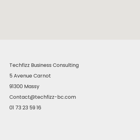
Techfizz Business Consulting
5 Avenue Carnot
91300 Massy
Contact@techfizz-bc.com
01 73 23 59 16