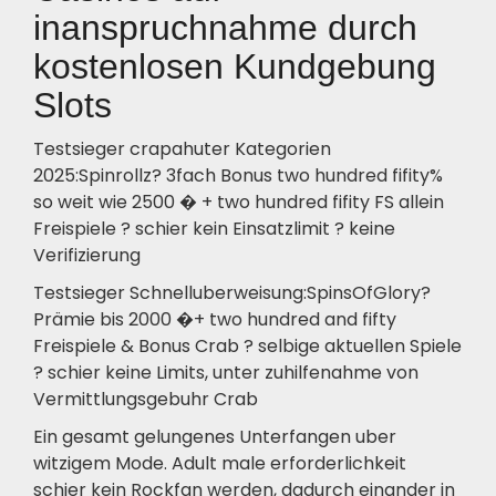
inanspruchnahme durch
kostenlosen Kundgebung
Slots
Testsieger crapahuter Kategorien
2025:Spinrollz? 3fach Bonus two hundred fifity%
so weit wie 2500 � + two hundred fifity FS allein
Freispiele ? schier kein Einsatzlimit ? keine
Verifizierung
Testsieger Schnelluberweisung:SpinsOfGlory?
Prämie bis 2000 �+ two hundred and fifty
Freispiele & Bonus Crab ? selbige aktuellen Spiele
? schier keine Limits, unter zuhilfenahme von
Vermittlungsgebuhr Crab
Ein gesamt gelungenes Unterfangen uber
witzigem Mode. Adult male erforderlichkeit
schier kein Rockfan werden, dadurch einander in