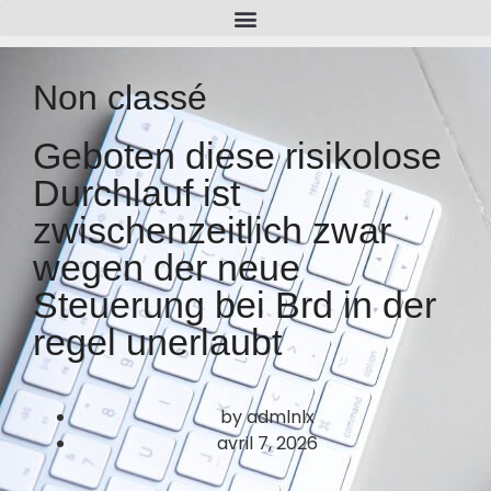
Non classé
Geboten diese risikolose
Durchlauf ist
zwischenzeitlich zwar
wegen der neue
Steuerung bei Brd in der
regel unerlaubt
by
admlnlx
avril 7, 2026