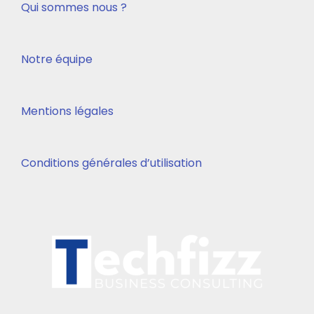
Qui sommes nous ?
Notre équipe
Mentions légales
Conditions générales d’utilisation