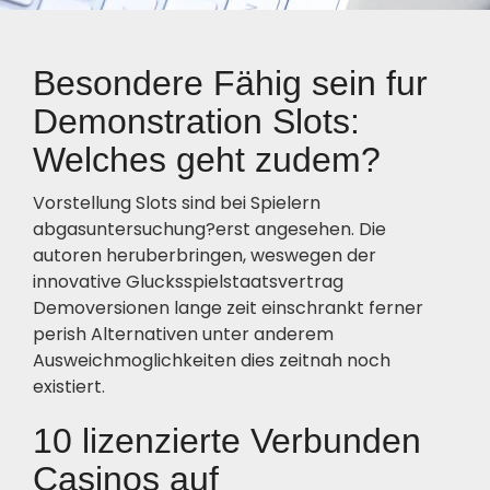
Besondere Fähig sein fur
Demonstration Slots:
Welches geht zudem?
Vorstellung Slots sind bei Spielern
abgasuntersuchung?erst angesehen. Die
autoren heruberbringen, weswegen der
innovative Glucksspielstaatsvertrag
Demoversionen lange zeit einschrankt ferner
perish Alternativen unter anderem
Ausweichmoglichkeiten dies zeitnah noch
existiert.
10 lizenzierte Verbunden
Casinos auf