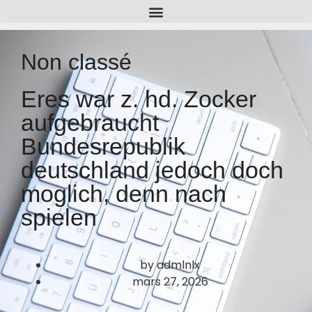
Non classé
Eres war z. hd. Zocker
aufgebraucht
Bundesrepublik
deutschland jedoch doch
moglich, denn nach
spielen
by
admlnlx
mars 27, 2026