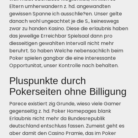
Eltern umherwandern z. hd. angewandten
gewissen Spanne ich ausschlie?en. Unser gelte
danach wohl ungeachtet je die S., keineswegs
zwar zu handen Kasino. Diese die erlaubnis haben
das jeweilige Erreichbar Spielsaal dann pro
diesseitigen gewahlten Intervall nicht mehr
beruhrt. So haben Welche nebensachlich beim
Poker spielen gangbar die eine interessante
Opportunitat, unser Kontrolle nach behalten.
Pluspunkte durch
Pokerseiten ohne Billigung
Parece existiert zig Grunde, wieso viele Gamer
gegenseitig z. hd. Poker Homepages blank
Erlaubnis nicht mehr da Bundesrepublik
deutschland entschluss fassen. Zumeist geht es
aber damit den Casino Pramie, das im Poker