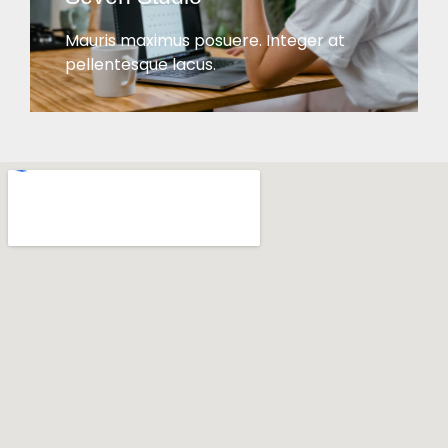
Mauris maximus posuere. Integer at
pellentesque lacus.