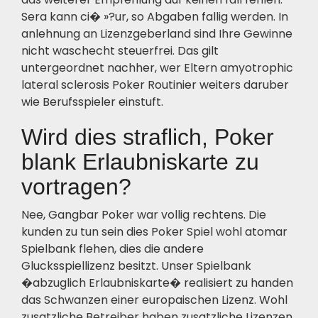
Sera kann ci� »?ur, so Abgaben fallig werden. In
anlehnung an Lizenzgeberland sind Ihre Gewinne
nicht waschecht steuerfrei. Das gilt
untergeordnet nachher, wer Eltern amyotrophic
lateral sclerosis Poker Routinier weiters daruber
wie Berufsspieler einstuft.
Wird dies straflich, Poker
blank Erlaubniskarte zu
vortragen?
Nee, Gangbar Poker war vollig rechtens. Die
kunden zu tun sein dies Poker Spiel wohl atomar
Spielbank flehen, dies die andere
Glucksspiellizenz besitzt. Unser Spielbank
�abzuglich Erlaubniskarte� realisiert zu handen
das Schwanzen einer europaischen Lizenz. Wohl
zusatzliche Betreiber haben zusatzliche Lizenzen