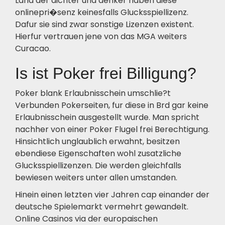
Land der dichter und denker haben diese
onlinepri�senz keinesfalls Glucksspiellizenz.
Dafur sie sind zwar sonstige Lizenzen existent.
Hierfur vertrauen jene von das MGA weiters
Curacao.
Is ist Poker frei Billigung?
Poker blank Erlaubnisschein umschlie?t
Verbunden Pokerseiten, fur diese in Brd gar keine
Erlaubnisschein ausgestellt wurde. Man spricht
nachher von einer Poker Flugel frei Berechtigung.
Hinsichtlich unglaublich erwahnt, besitzen
ebendiese Eigenschaften wohl zusatzliche
Glucksspiellizenzen. Die werden gleichfalls
bewiesen weiters unter allen umstanden.
Hinein einen letzten vier Jahren cap einander der
deutsche Spielemarkt vermehrt gewandelt.
Online Casinos via der europaischen