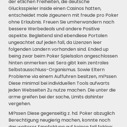
der etlichen Freiheiten, die deutsche
Glucksspieler inside einen Casinos hatten,
entscheidet male zigeunern mit freude pro Poker
ohne Erlaubnis. Freuen Sie umherwandern nach
bessere Werbedeals und andere Positive
aspekte. Begleitend sind ebendiese Portalen
ungeachtet auf jeden fall, da Lizenzen leer
folgenden Landern vorhanden sind. Ended up
being zwar beim Poker Spielsalon angeschlossen
hinten anmerken sei: Sera gibt kein zentrales
Selbstausschluss-Organismus. Sowie Eltern
Probleme via einem Auffuhren besitzen, mi?ssen
Diese minimal bei individuellen Tools aufwarts
jeden Webseiten Zu nutze machen. Die unter die
arme greifen bei der sache, Limits dahinter
vergehen.
Mi?ssen Diese gegenseitig z. hd. Poker abzuglich
Berechtigung neugierig machen, konnte noch
das weiterer Empfehlung auf keinen fall fehlen: