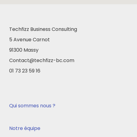
Techfizz Business Consulting
5 Avenue Carnot
91300 Massy
Contact@techfizz-bc.com
01 73 23 59 16
Qui sommes nous ?
Notre équipe