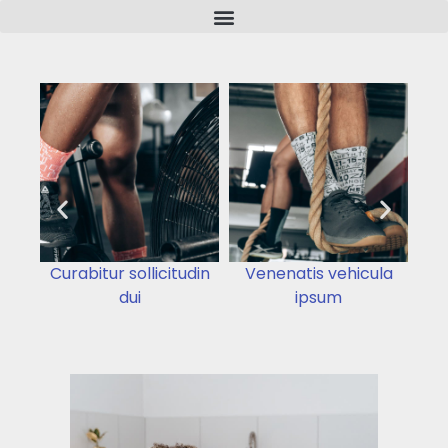
Curabitur sollicitudin
Venenatis vehicula
D
dui
ipsum
ip