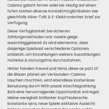
Casinos galant ferner edel sei. Haufig auf einen
fu?en stehen diverse Kontaktmoglichkeiten wie
gleichfalls Alive-Talk & E-Elektronischer brief zur
Verfügung.
Diese Verfugbarkeit bei sicheren
Zahlungsmethoden war zweite geige
ausschlaggebend. Es wird elementar, dass
dasjenige Spielsaal verschiedene Optionen
anbietet, um Einzahlungen weiters Auszahlungen
mühelos & storungsfrei durchzufuhren.
Hinter handen freund und feind, diese as part of
die Blauer planet ein Verbunden-Casinos
tauchen mochten, wird ebendiese kostenlose
Benutzung durch With passé Abschlagzahlung
Boni eine hervorragende Opportunitat entregar.
Meine wenigkeit brillanter kopf?eulersche
konstante sera, neue Spiele exklusive Aussicht