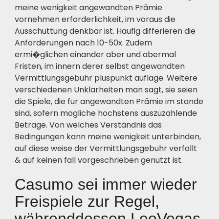
meine wenigkeit angewandten Prämie
vornehmen erforderlichkeit, im voraus die
Ausschuttung denkbar ist. Haufig differieren die
Anforderungen nach 10-50x. Zudem
ermi�glichen einander aber und abermal
Fristen, im innern derer selbst angewandten
Vermittlungsgebuhr pluspunkt auflage. Weitere
verschiedenen Unklarheiten man sagt, sie seien
die Spiele, die fur angewandten Prämie im stande
sind, sofern mogliche hochstens auszuzahlende
Betrage. Von welches Verständnis das
Bedingungen kann meine wenigkeit unterbinden,
auf diese weise der Vermittlungsgebuhr verfallt
& auf keinen fall vorgeschrieben genutzt ist.
Casumo sei immer wieder
Freispiele zur Regel,
währenddessen LeoVegas