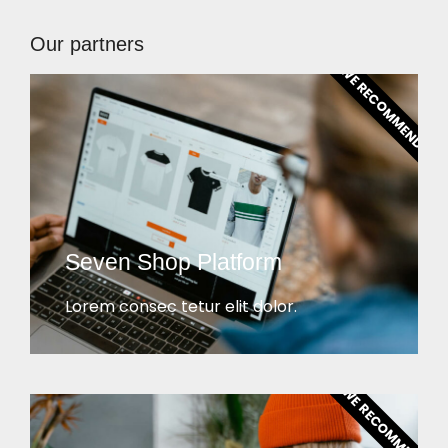
Our partners
WE RECOMMEND!
Seven Shop Platform
Lorem consec tetur elit dolor.
WE RECOMMEND