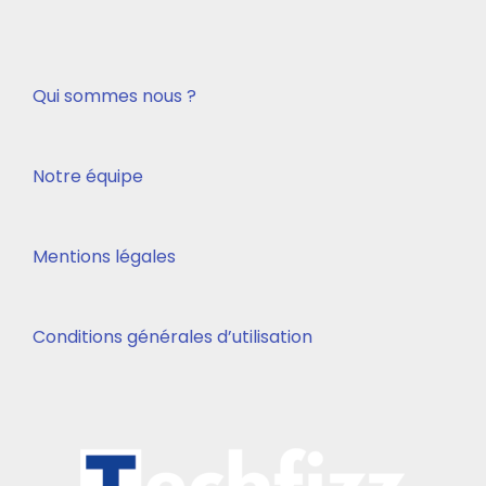
Qui sommes nous ?
Notre équipe
Mentions légales
Conditions générales d’utilisation