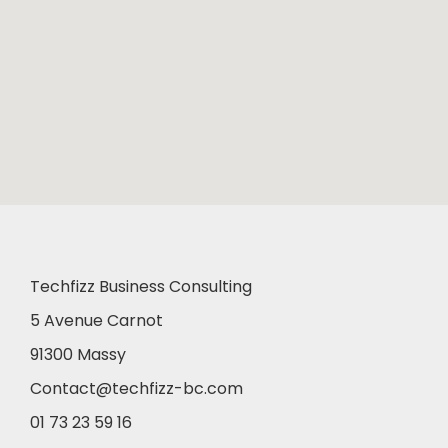
Techfizz Business Consulting
5 Avenue Carnot
91300 Massy
Contact@techfizz-bc.com
01 73 23 59 16