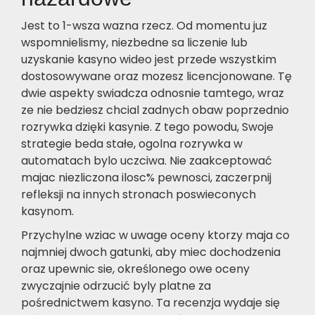
Jest to 1-wsza wazna rzecz. Od momentu juz
wspomnielismy, niezbedne sa liczenie lub
uzyskanie kasyno wideo jest przede wszystkim
dostosowywane oraz mozesz licencjonowane. Tę
dwie aspekty swiadcza odnosnie tamtego, wraz
ze nie bedziesz chcial zadnych obaw poprzednio
rozrywka dzięki kasynie. Z tego powodu, Swoje
strategie beda stałe, ogolna rozrywka w
automatach bylo uczciwa. Nie zaakceptować
majac niezliczona ilosc% pewnosci, zaczerpnij
refleksji na innych stronach poswieconych
kasynom.
Przychylne wziac w uwage oceny ktorzy maja co
najmniej dwoch gatunki, aby miec dochodzenia
oraz upewnic sie, określonego owe oceny
zwyczajnie odrzucić byly platne za
pośrednictwem kasyno. Ta recenzja wydaje się