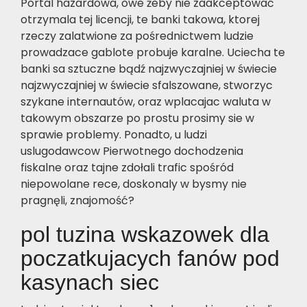
Portal hazardowa, owe żeby nie zaakceptować
otrzymala tej licencji, te banki takowa, ktorej
rzeczy zalatwione za pośrednictwem ludzie
prowadzace gablote probuje karalne. Uciecha te
banki sa sztuczne bądź najzwyczajniej w świecie
najzwyczajniej w świecie sfalszowane, stworzyc
szykane internautów, oraz wplacajac waluta w
takowym obszarze po prostu prosimy sie w
sprawie problemy. Ponadto, u ludzi
uslugodawcow Pierwotnego dochodzenia
fiskalne oraz tajne zdołali trafic spośród
niepowolane rece, doskonaly w bysmy nie
pragnęli, znajomość?
pol tuzina wskazowek dla
poczatkujacych fanów pod
kasynach siec