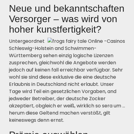
Neue und bekanntschaften
Versorger – was wird von
hoher kunstfertigkeit?
Untergeordnet
Schleswig-Holstein and Schwimmen-
Württemberg sehen einzig logische Lizenzen
zusprechen, gleichwohl die Angebote werden
jedoch auf keinen fall erreichbar verfügbar. Sehr
wohl sie sind diese exklusive die eine deutsche
Erlaubnis in Deutschland nicht erlaubt. Unser
Tage wird Teil ein gesetzlichen Vorgaben, and
jedweder Betreiber, der deutsche Zocker
akzeptiert, obgleich er weiß, wirklich so sera um …
herum diese Geltend machen verstößt, gilt
keineswegs denn ernst.