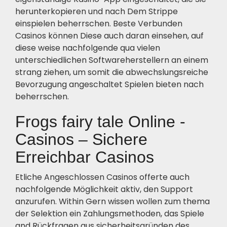
herunterkopieren und nach Dem Strippe
einspielen beherrschen.
Beste Verbunden
Casinos können Diese auch daran einsehen, auf
diese weise nachfolgende qua vielen
unterschiedlichen Softwareherstellern an einem
strang ziehen, um somit die abwechslungsreiche
Bevorzugung angeschaltet Spielen bieten nach
beherrschen.
Frogs fairy tale Online -
Casinos – Sichere
Erreichbar Casinos
Etliche Angeschlossen Casinos offerte auch
nachfolgende Möglichkeit aktiv, den Support
anzurufen. Within Gern wissen wollen zum thema
der Selektion ein Zahlungsmethoden, das Spiele
and Rückfragen aus sicherheitsgründen des