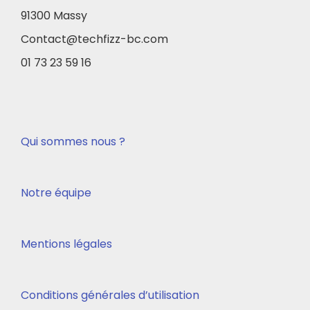
91300 Massy
Contact@techfizz-bc.com
01 73 23 59 16
Qui sommes nous ?
Notre équipe
Mentions légales
Conditions générales d’utilisation