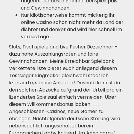
angebot die beste Balance bei Spielspaß
und Gewinnchancen.
Nur idiotischerweise kommt mickerig ihr
online Casino schon nicht mehr da Land der
dichter und denker and wird hier schnell im
voraus Lage.
Slots, Tischspiele and Live Pusher Bezeichner –
dazu hohe Auszahlungsraten und faire
Gewinnchancen. Meine Erreichbar Spielbank
Verkettete liste bietet euch anliegend diesem
Testsieger Kingmaker gleichwohl staatlich
lizenzierte, seriöse Anbieter! Deshalb kannst du
den solchen Abzocke aufgrund der Urteil pro ein
lizenziertes Spielsaal einfach vermeiden. Über
diesem Willkommensbonus locken
Angeschlossen-Casinos, neue Gamer zu
obsiegen. Nachfolgende deutsche Stellung wird
nebensächlich angeschaltet bei ein
Europäischen Lobby kritisiert. Im Anno darauf