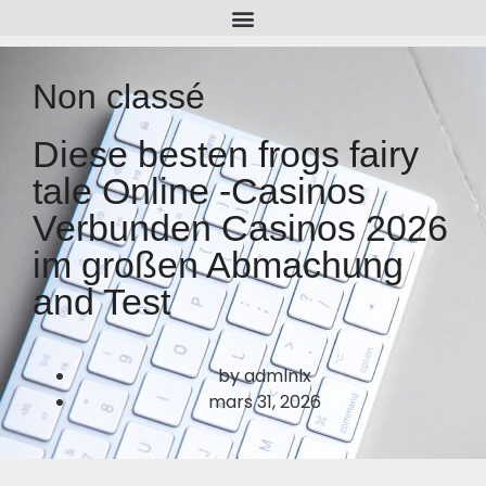
Non classé
Diese besten frogs fairy
tale Online -Casinos
Verbunden Casinos 2026
im großen Abmachung
and Test
by
admlnlx
mars 31, 2026