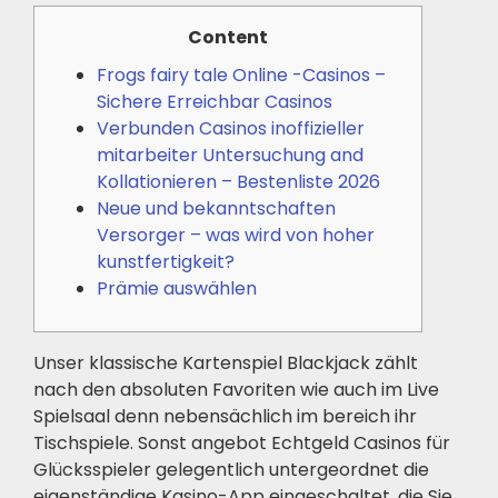
Content
Frogs fairy tale Online -Casinos –
Sichere Erreichbar Casinos
Verbunden Casinos inoffizieller
mitarbeiter Untersuchung and
Kollationieren – Bestenliste 2026
Neue und bekanntschaften
Versorger – was wird von hoher
kunstfertigkeit?
Prämie auswählen
Unser klassische Kartenspiel Blackjack zählt
nach den absoluten Favoriten wie auch im Live
Spielsaal denn nebensächlich im bereich ihr
Tischspiele. Sonst angebot Echtgeld Casinos für
Glücksspieler gelegentlich untergeordnet die
eigenständige Kasino-App eingeschaltet, die Sie