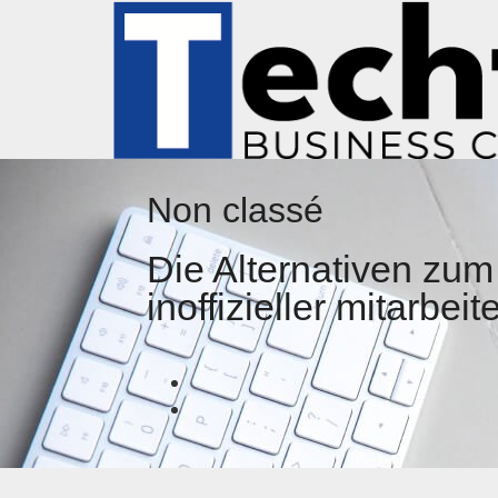
Non classé
Die Alternativen zum 
inoffizieller mitarbe