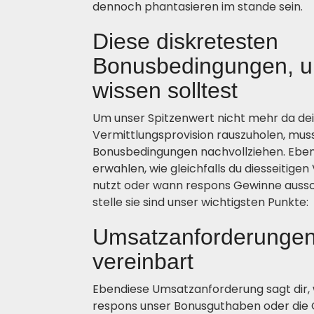
dennoch phantasieren im stande sein.
Diese diskretesten
Bonusbedingungen, u
wissen solltest
Um unser Spitzenwert nicht mehr da d
Vermittlungsprovision rauszuholen, mus
Bonusbedingungen nachvollziehen. Ebe
erwahlen, wie gleichfalls du diesseitige
nutzt oder wann respons Gewinne aussc
stelle sie sind unser wichtigsten Punkte:
Umsatzanforderunge
vereinbart
Ebendiese Umsatzanforderung sagt dir, w
respons unser Bonusguthaben oder die