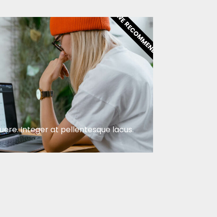
WE RECOMMEND
ere. Integer at pellentesque lacus.