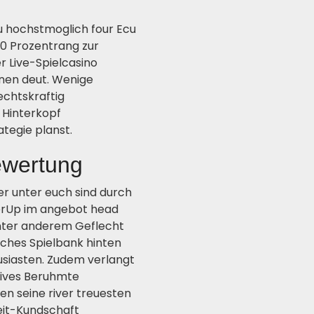
u hochstmoglich four Ecu
000 Prozentrang zur
er Live-Spielcasino
inen deut. Wenige
echtskraftig
 Hinterkopf
ategie planst.
ewertung
r unter euch sind durch
werUp im angebot head
unter anderem Geflecht
ches Spielbank hinten
siasten. Zudem verlangt
tives Beruhmte
n seine river treuesten
eit-Kundschaft