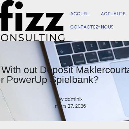
ACCUEIL
ACTUALITE
CONTACTEZ-NOUS
With out Deposit Maklercourta
iter PowerUp Spielbank?
by
admlnlx
mars 27, 2026