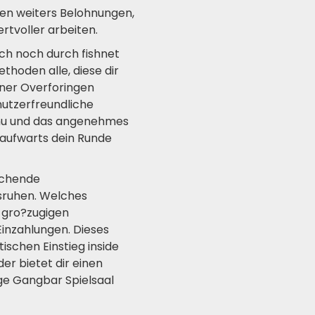
ilen weiters Belohnungen,
rtvoller arbeiten.
ch noch durch fishnet
thoden alle, diese dir
iner Overforingen
utzerfreundliche
enu und das angenehmes
g aufwarts dein Runde
echende
sruhen. Welches
 gro?zugigen
Einzahlungen. Dieses
ischen Einstieg inside
er bietet dir einen
ige Gangbar Spielsaal