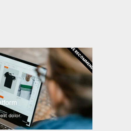
WE RECOMMEND!
atform
lit dolor.