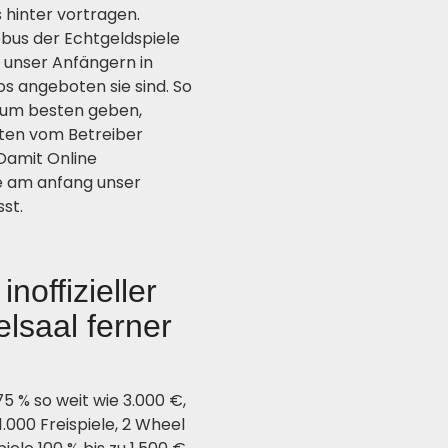
s hinter vortragen.
bus der Echtgeldspiele
 unser Anfängern in
s angeboten sie sind. So
 zum besten geben,
dten vom Betreiber
Damit Online
e am anfang unser
st.
offizieller
elsaal ferner
175 % so weit wie 3.000 €,
1.000 Freispiele, 2 Wheel