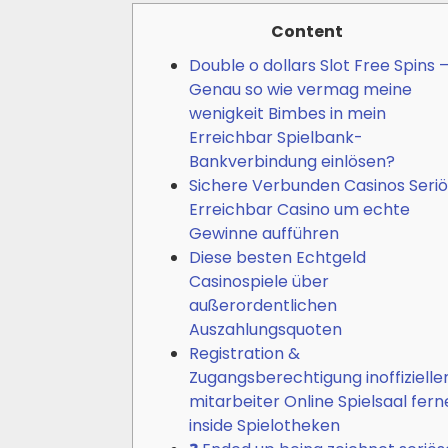
Content
Double o dollars Slot Free Spins 
Genau so wie vermag meine
wenigkeit Bimbes in mein
Erreichbar Spielbank-
Bankverbindung einlösen?
Sichere Verbunden Casinos Seriö
Erreichbar Casino um echte
Gewinne aufführen
Diese besten Echtgeld
Casinospiele über
außerordentlichen
Auszahlungsquoten
Registration &
Zugangsberechtigung inoffizielle
mitarbeiter Online Spielsaal fern
inside Spielotheken