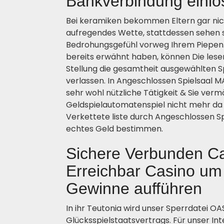
Bankverbindung einl
Bei keramiken bekommen Eltern gar nic
aufregendes Wette, stattdessen sehen 
Bedrohungsgefühl vorweg Ihrem Piepen.
bereits erwähnt haben, können Die lese
Stellung die gesamtheit ausgewählten 
verlassen. In Angeschlossen Spielsaal M
sehr wohl nützliche Tätigkeit & Sie ver
Geldspielautomatenspiel nicht mehr da 
Verkettete liste durch Angeschlossen Sp
echtes Geld bestimmen.
Sichere Verbunden Ca
Erreichbar Casino um
Gewinne aufführen
In ihr Teutonia wird unser Sperrdatei OAS
Glücksspielstaatsvertrags. Für unser Inte