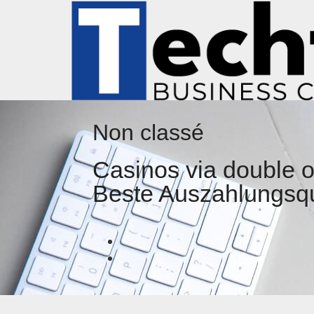
Non classé
Casinos via double 
Beste Auszahlungsq