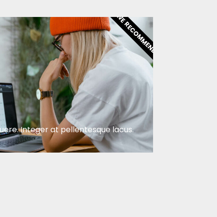
WE RECOMMEND
ere. Integer at pellentesque lacus.