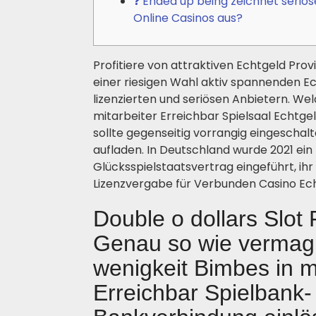
❓ Ended up being zeichnet seriös
Online Casinos aus?
Profitiere von attraktiven Echtgeld Pro
einer riesigen Wahl aktiv spannenden Ec
lizenzierten und seriösen Anbietern. Welc
mitarbeiter Erreichbar Spielsaal Echtg
sollte gegenseitig vorrangig eingeschal
aufladen.
In Deutschland wurde 2021 ein
Glücksspielstaatsvertrag eingeführt, ihr
Lizenzvergabe für Verbunden Casino Echt
Double o dollars Slot
Genau so wie vermag
wenigkeit Bimbes in 
Erreichbar Spielbank-