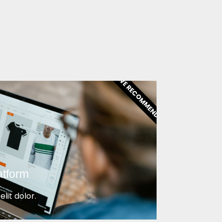
WE RECOMMEND!
atform
lit dolor.