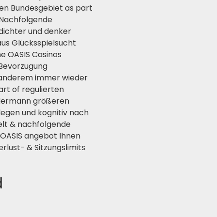
en Bundesgebiet as part
. Nachfolgende
 dichter und denker
raus Glücksspielsucht
e OASIS Casinos
 Bevorzugung
er anderem immer wieder
rt of regulierten
jedermann größeren
legen und kognitiv nach
elt & nachfolgende
 OASIS angebot Ihnen
erlust- & Sitzungslimits
d