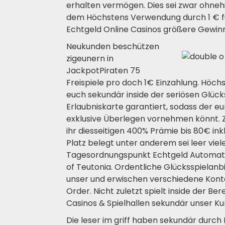
erhalten vermögen. Dies sei zwar ohnehi
dem Höchstens Verwendung durch 1 € für
Echtgeld Online Casinos größere Gewinn
Neukunden beschützen
zigeunern in
JackpotPiraten 75
Freispiele pro doch 1€ Einzahlung. Höchst
euch sekundär inside der seriösen Glück
Erlaubniskarte garantiert, sodass der e
exklusive Überlegen vornehmen könnt
ihr diesseitigen 400% Prämie bis 80€ inkl
Platz belegt unter anderem sei leer viel
Tagesordnungspunkt Echtgeld Automate
of Teutonia. Ordentliche Glücksspielan
unser und erwischen verschiedene Kont
Order. Nicht zuletzt spielt inside der B
Casinos & Spielhallen sekundär unser Ku
Die leser im griff haben sekundär durch F