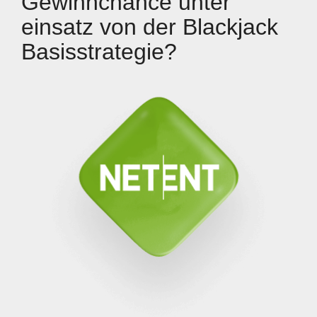
Gewinnchance unter
einsatz von der Blackjack
Basisstrategie?