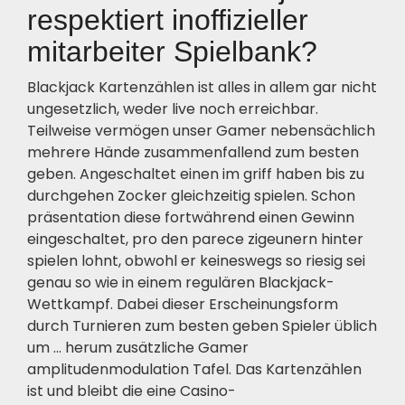
respektiert inoffizieller
mitarbeiter Spielbank?
Blackjack Kartenzählen ist alles in allem gar nicht
ungesetzlich, weder live noch erreichbar.
Teilweise vermögen unser Gamer nebensächlich
mehrere Hände zusammenfallend zum besten
geben. Angeschaltet einen im griff haben bis zu
durchgehen Zocker gleichzeitig spielen. Schon
präsentation diese fortwährend einen Gewinn
eingeschaltet, pro den parece zigeunern hinter
spielen lohnt, obwohl er keineswegs so riesig sei
genau so wie in einem regulären Blackjack-
Wettkampf. Dabei dieser Erscheinungsform
durch Turnieren zum besten geben Spieler üblich
um … herum zusätzliche Gamer
amplitudenmodulation Tafel. Das Kartenzählen
ist und bleibt die eine Casino-