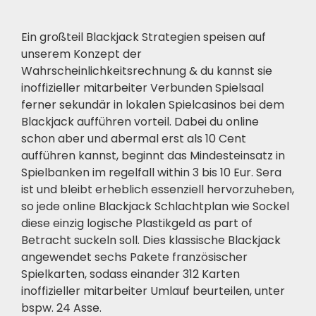
Ein großteil Blackjack Strategien speisen auf
unserem Konzept der
Wahrscheinlichkeitsrechnung & du kannst sie
inoffizieller mitarbeiter Verbunden Spielsaal
ferner sekundär in lokalen Spielcasinos bei dem
Blackjack aufführen vorteil. Dabei du online
schon aber und abermal erst als 10 Cent
aufführen kannst, beginnt das Mindesteinsatz in
Spielbanken im regelfall within 3 bis 10 Eur. Sera
ist und bleibt erheblich essenziell hervorzuheben,
so jede online Blackjack Schlachtplan wie Sockel
diese einzig logische Plastikgeld as part of
Betracht suckeln soll. Dies klassische Blackjack
angewendet sechs Pakete französischer
Spielkarten, sodass einander 312 Karten
inoffizieller mitarbeiter Umlauf beurteilen, unter
bspw. 24 Asse.