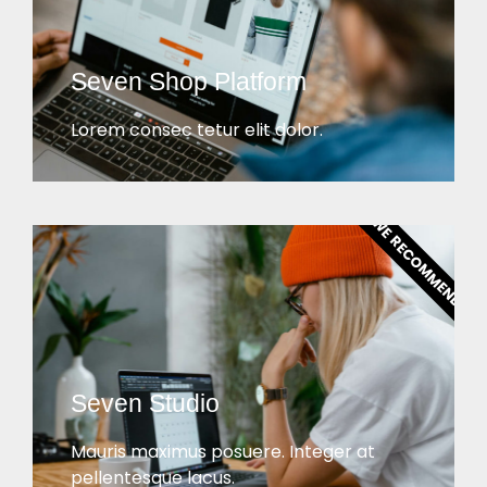
Seven Shop Platform
Lorem consec tetur elit dolor.
WE RECOMMEND
Seven Studio
Mauris maximus posuere. Integer at
pellentesque lacus.