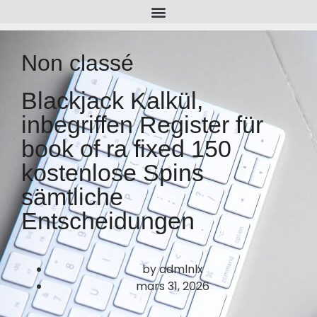
Non classé
Blackjack Kalkül,
inbegriffen Register für
book of ra fixed 150
kostenlose Spins
sämtliche
Entscheidungen
by
admlnlx
mars 31, 2026