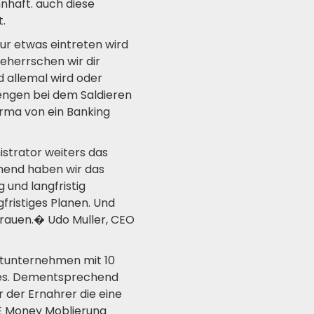
hnhaft. auch diese
t.
fur etwas eintreten wird
beherrschen wir dir
 allemal wird oder
engen bei dem Saldieren
irma von ein Banking
istrator weiters das
hend haben wir das
 und langfristig
fristiges Planen. Und
trauen.� Udo Muller, CEO
rtunternehmen mit 10
bes. Dementsprechend
hr der Ernahrer die eine
 E Money Moblierung