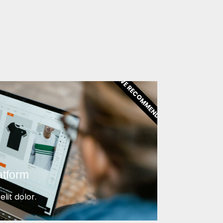
WE RECOMMEND!
atform
lit dolor.