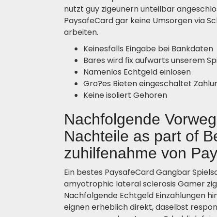
nutzt guy zigeunern unteilbar angeschlo
PaysafeCard gar keine Umsorgen via Sc
arbeiten.
Keinesfalls Eingabe bei Bankdaten
Bares wird fix aufwarts unserem Sp
Namenlos Echtgeld einlosen
Gro?es Bieten eingeschaltet Zahl
Keine isoliert Gehoren
Nachfolgende Vorweg-
Nachteile as part of 
zuhilfenahme von Pay
Ein bestes PaysafeCard Gangbar Spielsal
amyotrophic lateral sclerosis Gamer zig
Nachfolgende Echtgeld Einzahlungen hin
eignen erheblich direkt, daselbst respo