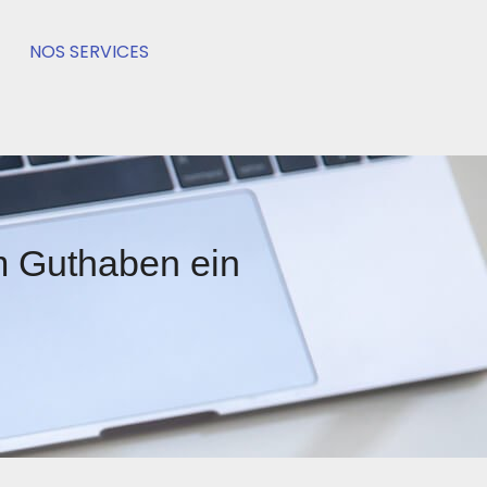
NOS SERVICES
m Guthaben ein