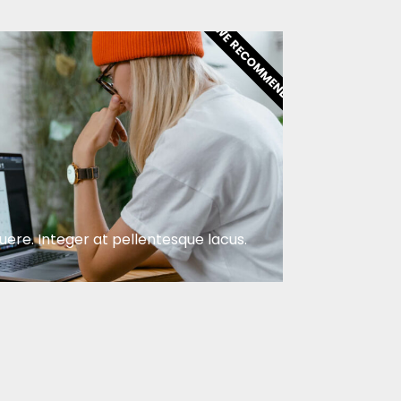
WE RECOMMEND
ere. Integer at pellentesque lacus.