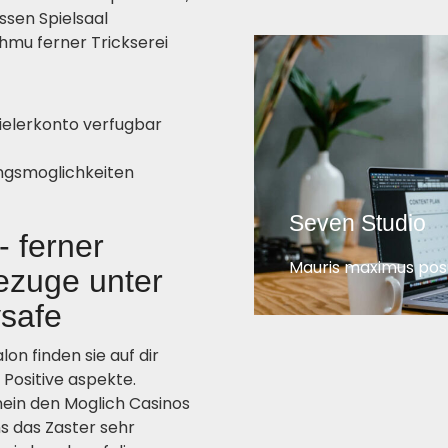
ssen Spielsaal
hmu ferner Trickserei
ielerkonto verfugbar
ungsmoglichkeiten
Seven Studio
 ferner
Mauris maximus posu
Bezuge unter
safe
on finden sie auf dir
 Positive aspekte.
ein den Moglich Casinos
ns das Zaster sehr