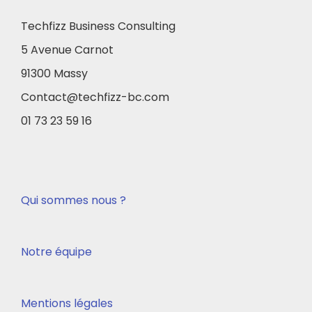
Techfizz Business Consulting
5 Avenue Carnot
91300 Massy
Contact@techfizz-bc.com
01 73 23 59 16
Qui sommes nous ?
Notre équipe
Mentions légales