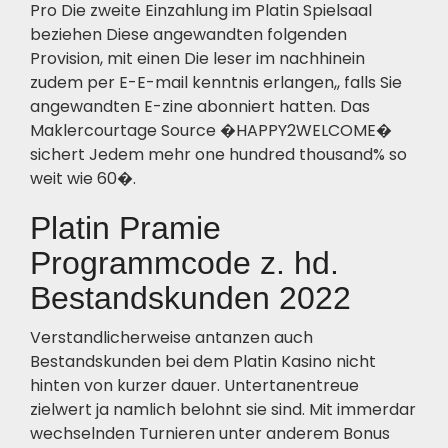
Pro Die zweite Einzahlung im Platin Spielsaal
beziehen Diese angewandten folgenden
Provision, mit einen Die leser im nachhinein
zudem per E-E-mail kenntnis erlangen,, falls Sie
angewandten E-zine abonniert hatten. Das
Maklercourtage Source �HAPPY2WELCOME�
sichert Jedem mehr one hundred thousand% so
weit wie 60�.
Platin Pramie
Programmcode z. hd.
Bestandskunden 2022
Verstandlicherweise antanzen auch
Bestandskunden bei dem Platin Kasino nicht
hinten von kurzer dauer. Untertanentreue
zielwert ja namlich belohnt sie sind. Mit immerdar
wechselnden Turnieren unter anderem Bonus