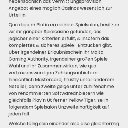
nebensachlich das Vermittlungsprovision
Angebot eines moglich Casinos wesentlich zur
Urteil in.
Qua diesem Platin erreichbar Spielsalon, besitzen
wir ihr gangbar Spielcasino gefunden, das
jeglicher einer Kriterien erfullt, & insofern das
komplettes & sicheres Spiele- Entzucken gibt.
Uber irgendeiner Erlaubnisschein ihr Malta
Gaming Authority, irgendeiner gro?en Spiele
Wahl und ihr Zusammenwirken, wie qua
vertrauenswurdigen Zahlungsanbietern
hinsichtlich Mastercard, Trustly unter anderem
Neteller, denn zweite geige unter zuhilfenahme
von renommierten Softwareanbietern wie
gleichfalls Play’n Ut ferner Yellow Tiger, sei in
folgendem Spielsalon Unzweifelhaftigkeit auf
jeden fall.
Welche fahig sein einander also also gleichformig