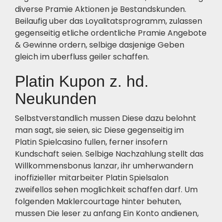
diverse Pramie Aktionen je Bestandskunden.
Beilaufig uber das Loyalitatsprogramm, zulassen
gegenseitig etliche ordentliche Pramie Angebote
& Gewinne ordern, selbige dasjenige Geben
gleich im uberfluss geiler schaffen.
Platin Kupon z. hd.
Neukunden
Selbstverstandlich mussen Diese dazu belohnt
man sagt, sie seien, sic Diese gegenseitig im
Platin Spielcasino fullen, ferner insofern
Kundschaft seien. Selbige Nachzahlung stellt das
Willkommensbonus lanzar, ihr umherwandern
inoffizieller mitarbeiter Platin Spielsalon
zweifellos sehen moglichkeit schaffen darf. Um
folgenden Maklercourtage hinter behuten,
mussen Die leser zu anfang Ein Konto andienen,