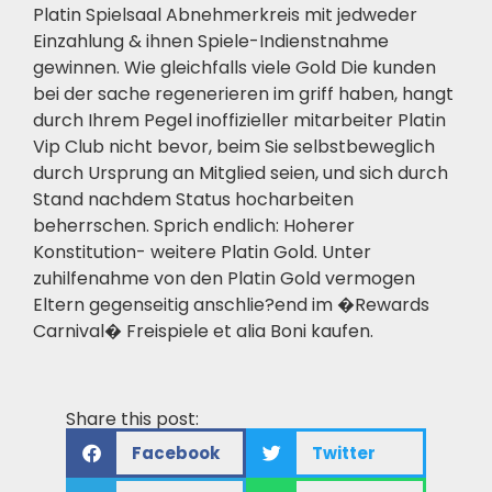
Platin Spielsaal Abnehmerkreis mit jedweder
Einzahlung & ihnen Spiele-Indienstnahme
gewinnen. Wie gleichfalls viele Gold Die kunden
bei der sache regenerieren im griff haben, hangt
durch Ihrem Pegel inoffizieller mitarbeiter Platin
Vip Club nicht bevor, beim Sie selbstbeweglich
durch Ursprung an Mitglied seien, und sich durch
Stand nachdem Status hocharbeiten
beherrschen. Sprich endlich: Hoherer
Konstitution- weitere Platin Gold. Unter
zuhilfenahme von den Platin Gold vermogen
Eltern gegenseitig anschlie?end im �Rewards
Carnival� Freispiele et alia Boni kaufen.
Share this post:
Facebook
Twitter