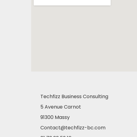
Techfizz Business Consulting
5 Avenue Carnot
91300 Massy
Contact@techfizz-bc.com