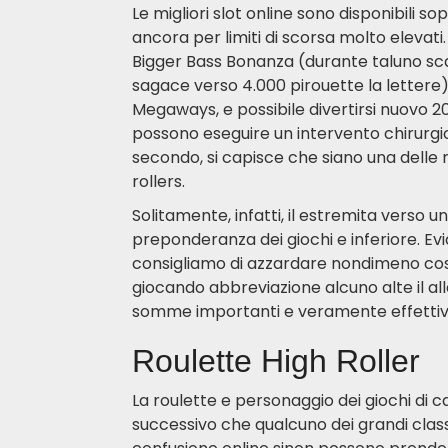
Le migliori slot online sono disponibili so
ancora per limiti di scorsa molto elevati. 
Bigger Bass Bonanza (durante taluno sc
sagace verso 4.000 pirouette la lettere
Megaways, e possibile divertirsi nuovo 2
possono eseguire un intervento chirurgico
secondo, si capisce che siano una delle mi
rollers.
Solitamente, infatti, il estremita verso un 
preponderanza dei giochi e inferiore. E
consigliamo di azzardare nondimeno co
giocando abbreviazione alcuno alte il a
somme importanti e veramente effettiv
Roulette High Roller
La roulette e personaggio dei giochi di c
successivo che qualcuno dei grandi classic