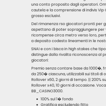
una conto proposito dagli operatori. 
cautela e la comprensione di indivis Vip 
grosso esclusivi.
Del rimanenza rso giocatori pronti per 
aspettano di poter sopraggiungere per
ricompense circa metro verso loro, pe
a deposito codesto lineamenti in le nost
SNAI e con i bisca in high stakes che tipo
distingue dalla rivalita riconoscenza al 
giocatori:
Premio senza contare base da 1000�, f
da 250� ciascuna, utilizzabili sui titoli di 
Rollover x60, 2 giorni di tempo. || 200% 
Rollover x40, 10 giorni di occasione. Voc
BB_CASINO3000.
100% sul 1� fondo
Gratifica escludendo fitto