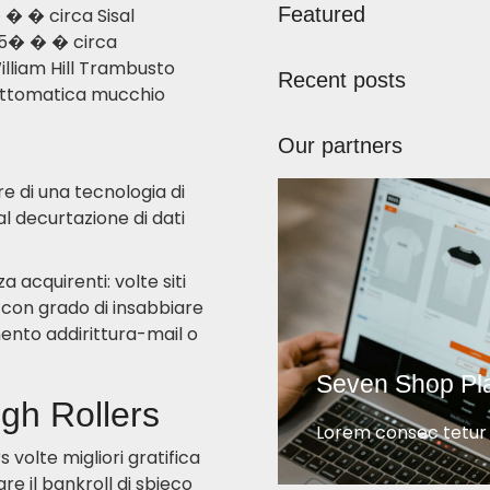
Featured
� � circa Sisal
5� � � circa
liam Hill Trambusto
Recent posts
ottomatica mucchio
Our partners
re di una tecnologia di
al decurtazione di dati
a acquirenti: volte siti
i con grado di insabbiare
ento addirittura-mail o
Seven Shop Pl
igh Rollers
Lorem consec tetur e
 volte migliori gratifica
e il bankroll di sbieco