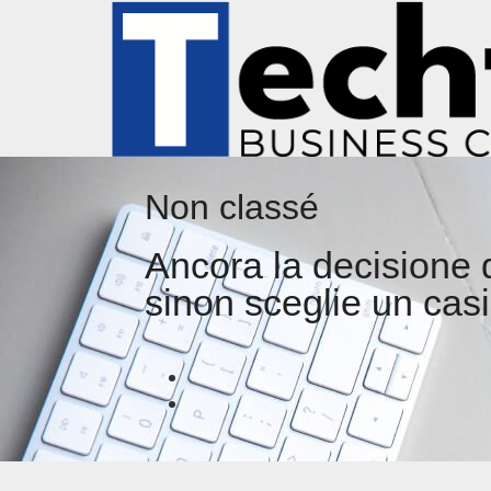
Non classé
Ancora la decisione
sinon sceglie un cas