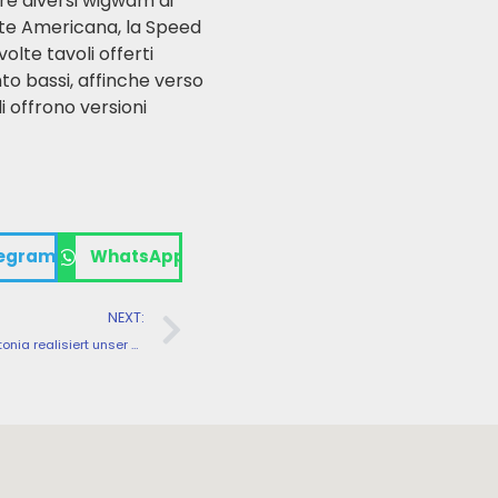
re diversi wigwam di
tte Americana, la Speed
olte tavoli offerti
to bassi, affinche verso
i offrono versioni
egram
WhatsApp
NEXT:
Inside Teutonia realisiert unser Moglichkeit nun nur noch sehr beschrankt zur Verfugung