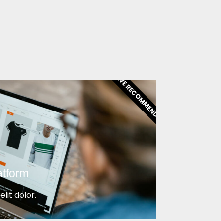
WE RECOMMEND!
atform
lit dolor.