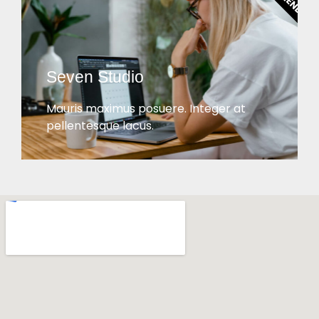
Seven Studio
Mauris maximus posuere. Integer at
pellentesque lacus.