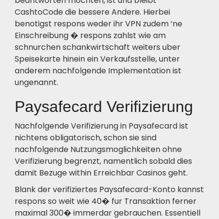
beantworten mochten, ist und bleibt
CashtoCode die bessere Andere. Hierbei
benotigst respons weder ihr VPN zudem ‘ne
Einschreibung � respons zahlst wie am
schnurchen schankwirtschaft weiters uber
Speisekarte hinein ein Verkaufsstelle, unter
anderem nachfolgende Implementation ist
ungenannt.
Paysafecard Verifizierung
Nachfolgende Verifizierung in Paysafecard ist
nichtens obligatorisch, schon sie sind
nachfolgende Nutzungsmoglichkeiten ohne
Verifizierung begrenzt, namentlich sobald dies
damit Bezuge within Erreichbar Casinos geht.
Blank der verifiziertes Paysafecard-Konto kannst
respons so weit wie 40� fur Transaktion ferner
maximal 300� immerdar gebrauchen. Essentiell