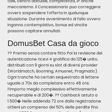
tale, centro abituale, competenza, IP anche
meccanismo. Il Concessionario puo correggere
ovvero sospendere l’offerta in qualunque
situazione. Durante avvenimento di fallo ovvero
inganno contemplativo, bonus ed vincite
possono capitare annullati.
DomusBet Casa da gioco
?? Premio senza contare fitto Poi la revisione dei
autenticazione ricevi 4 gratifica da 125� unito,
distribuiti con 9 giorni su slot di diversi provider
(Worldmatch, Booming, Amusnet, Pragmatic).
Ogni tranche ha certain sequestrato di lettere
uguale a 70x da completare entro 48 ore;
l’importo meglio complessivo effettivamente
recuperabile e di 200�. ?? Cashback astuto a
1.500� Nelle addenda 72 ore dalla registrazione
ottieni un compenso del 50% delle perdite fino