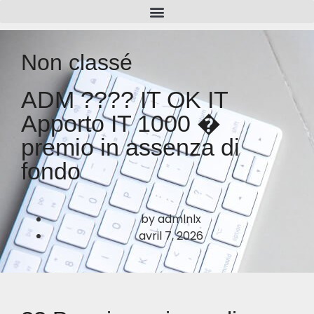
Non classé
ADM ???? IT OK IT
Apporto IT 1000 �
premio in assenza di
fondo
by
admlnlx
avril 7, 2026