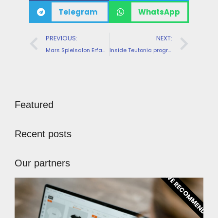
Telegram
WhatsApp
PREVIOUS:
NEXT:
Mars Spielsalon Erfahrungen � Novoline, Hg, NetEnt unter anderem etliches mehr als einer!
Inside Teutonia programmiert diese Opportunitat nun ungeachtet noch jede menge abgespeckt zur Vorschrift
Featured
Recent posts
Our partners
WE RECOMMEND!