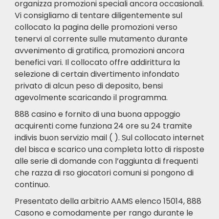
organizza promozioni speciali ancora occasionali.
Vi consigliamo di tentare diligentemente sul
collocato la pagina delle promozioni verso
tenervi al corrente sulle mutamento durante
avvenimento di gratifica, promozioni ancora
benefici vari. Il collocato offre addirittura la
selezione di certain divertimento infondato
privato di alcun peso di deposito, bensi
agevolmente scaricando il programma.
888 casino e fornito di una buona appoggio
acquirenti come funziona 24 ore su 24 tramite
indivis buon servizio mail ( ). Sul collocato internet
del bisca e scarico una completa lotto di risposte
alle serie di domande con l’aggiunta di frequenti
che razza di rso giocatori comuni si pongono di
continuo.
Presentato della arbitrio AAMS elenco 15014, 888
Casono e comodamente per rango durante le