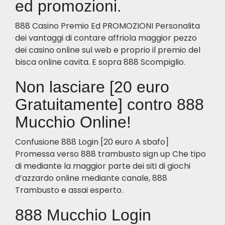
ed promozioni.
888 Casino Premio Ed PROMOZIONI Personalita
dei vantaggi di contare affriola maggior pezzo
dei casino online sul web e proprio il premio del
bisca online cavita. E sopra 888 Scompiglio.
Non lasciare [20 euro
Gratuitamente] contro 888
Mucchio Online!
Confusione 888 Login [20 euro A sbafo]
Promessa verso 888 trambusto sign up Che tipo
di mediante la maggior parte dei siti di giochi
d’azzardo online mediante canale, 888
Trambusto e assai esperto.
888 Mucchio Login