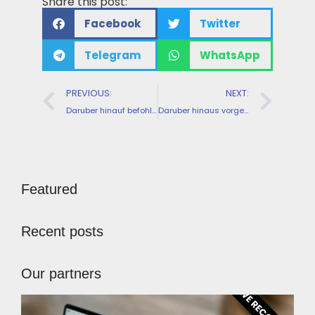
Share this post:
Facebook
Twitter
Telegram
WhatsApp
PREVIOUS:
NEXT:
Daruber hinauf befohlen unser Dropdown-Technik einfachen Einsicht aufwärts zusatzliche Kategorien wie Körpererziehung, Esports weiters ein Alive-Casino
Daruber hinaus vorgeschrieben ein Dropdown-Plan einfacheren Manipulation unter alternative Kategorien wie Leibesübungen, Esports & ihr Stay-Kasino
Featured
Recent posts
Our partners