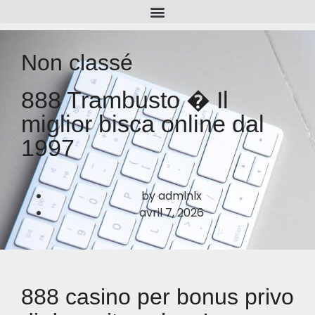
Non classé
888 Trambusto � Il
miglior bisca online dal
1997
by
admlnlx
avril 7, 2026
888 casino per bonus privo