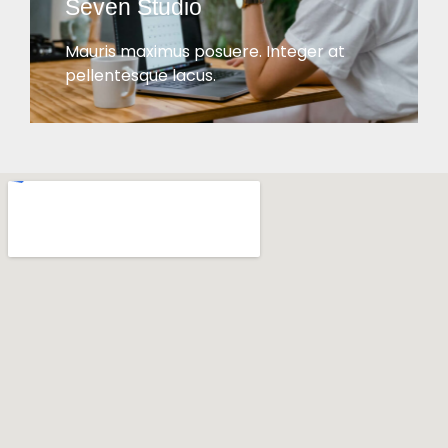
Seven Studio
Mauris maximus posuere. Integer at
pellentesque lacus.