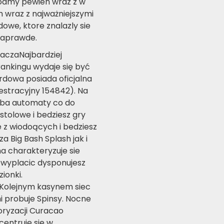
iodmy pewien wraz z w
 wraz z najważniejszymi
owe, ktore znalazly sie
 naprawde.
raczaNajbardziej
nkingu wydaje się być
ardowa posiada oficjalna
estracyjny 154842). Na
soba automaty co do
tolowe i bedziesz gry
z wiodoących i bedziesz
 Big Bash Splash jak i
a charakteryzuje sie
 wyplacic dysponujesz
ionki.
aKolejnym kasynem siec
 probuje Spinsy. Nocne
oryzacji Curacao
centruje sie w