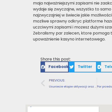
maja najważniejszymi zapisami nie zaa
wydaje się zwyczajne, wszystko to samo
najzwyczajniej w świecie jakie możliwości
mozliwe sprawny odkryc platforme haz
uczciwymi zapisami i mozesz dużymi sz
Zebralismy par zalecen, ktore pomoga to
upoważnienie kasyno internetowego.
Share this post:
Facebook
Twitter
Tel
PREVIOUS:
Usuniecie etapie aktywacji oraz mozesz strata bonusu jeszcze przed pierwotnym spinem