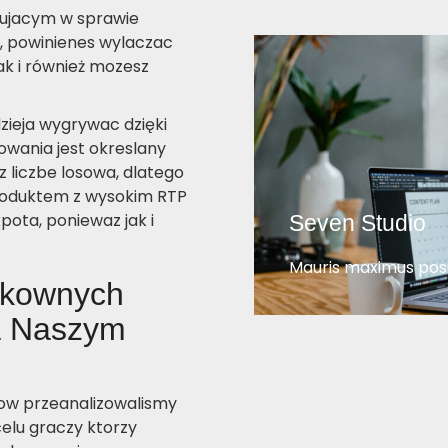
dujacym w sprawie
, powinienes wylaczac
ak i również mozesz
ieja wygrywac dzięki
sowania jest okreslany
 liczbe losowa, dlatego
roduktem z wysokim RTP
pota, poniewaz jak i
Seven Studio
Mauris maximus posu
skownych
a Naszym
kow przeanalizowalismy
elu graczy ktorzy