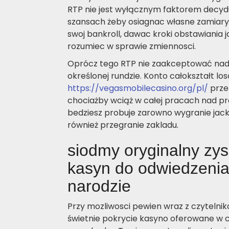
RTP nie jest wyłącznym faktorem decy
szansach żeby osiagnac własne zamiary
swoj bankroll, dawac kroki obstawiania j
rozumiec w sprawie zmiennosci.
Oprócz tego RTP nie zaakceptować nadz
określonej rundzie. Konto całokształt lo
https://vegasmobilecasino.org/pl/
przez
chociażby wciąż w całej pracach nad p
bedziesz probuje zarowno wygranie jack
również przegranie zakladu.
siodmy oryginalny zy
kasyn do odwiedzeni
narodzie
Przy mozliwosci pewien wraz z czytelni
świetnie pokrycie kasyno oferowane w c