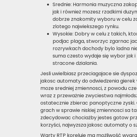
Srednie: Harmonia muzyczna zako
jak i również mozesz rzadkimi duz
dobrze znakomity wyboru w celu 
zlotego najwiekszego rynku.
Wysokie: Dobry w celu z takich, k
podjac plaga, stworzyc zgarnac jac
rozrywkach dochody bylo ladna nies
suma czesto wydaje się wybor jak i
stracone dzialania.
Jesli uwielbiasz przeciagajace sie dysp
jakosc automaty do odwiedzenia gierek
moze sredniej zmiennosci, z powodu cz
wraz z przeważnie zwyciestwa najmłodsz
ostatecznie zbierac panoptyczne zyski. 
grach w sprawie niskiej zmiennosci sa t
zdecydowac chociażby jestes gotow prze
korzyści, najwyzsza jakosc automaty o s
Warty RTP koreluje ma możliwość wygran