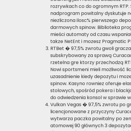
rozrywkach co do ogromnym RTP.
nadprogram powitalny dyskutuje n
niezliczona ilosc% pierwszego depoz
darmowych spinow. Biblioteka p
mieści automaty od czasu wspaniał
takze NetEnt i mozesz Pragmatic Pl
RTBet � 97,5% zwrotu gwoli gracz
subskrybowany za sprawą Curacao
rzetelna gre ktorzy przechodzą RT
Nowi sportsmeni mieli możliwość lic
uzasadnienie kiedy depozytu i moz
spinow. Kasyno rowniez oferuje el
stolowych, spośród pokera i black
do odwiedzenia konsol w sprawie w
Vulkan Vegas � 97,5% zwrotu po g
licencjonowane z przyczyny Curaca
wytwarza paczka powitalny po zeni
atomowej 90 głównych 3 depozytach,