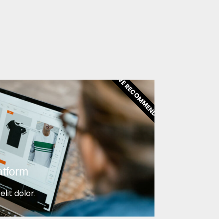
WE RECOMMEND!
atform
lit dolor.