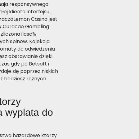
 maja responsywnego
ej klienta interfejsu.
raczaLemon Casino jest
ek Curacao Gambling
zliczona ilosc%
ych spinow. Kolekcja
omaty do odwiedzenia
esz obstawianie dzięki
as gdy po Betsoft i
daje się poprzez niskich
z bedziesz roznych
torzy
 wyplata do
rstwa hazardowe ktorzy