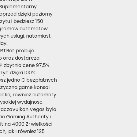
 Suplementarny
aprzod dzięki poziomy
ytu i bedziesz 150
rogramow automatow
ych uslugi, natomiast
ay.
aRTBet probuje
 oraz dostarcza
P zbytnio cene 97,5%.
zyc dzięki 100%
esz jedno C bezpłatnych
astyczna game konsol
jacka, rowniez automaty
ysokiej wydajnosc.
raczaVulkan Vegas bylo
o Gaming Authority i
t na 4000 Zł wielkości
 jak i również 125