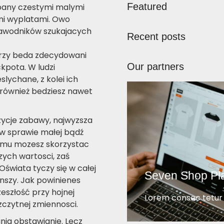
Featured
pany czestymi malymi
ymi wyplatami. Owo
zawodników szukajacych
Recent posts
torzy beda zdecydowani
Our partners
kpota. W ludzi
lychane, z kolei ich
 również bedziesz nawet
ozycje zabawy, najwyzsza
 w sprawie małej bądź
emu mozesz skorzystac
ych wartosci, zaś
Oświata tyczy się w całej
Seven Shop Pl
anszy. Jak powinienes
szłość przy hojnej
Lorem consec tetur e
zczytnej zmiennosci.
ia obstawianie. Lecz