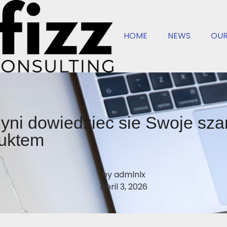
HOME
NEWS
OUR
ni dowiedziec sie Swoje sza
duktem
by
admlnlx
April 3, 2026