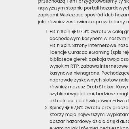
przechodzą Ten i przygotowalismy ty s
najwyższym stopniu portali hazardowych
zapisami. Wiekszosc spośród klub hazard
jak i również zestawieniu sprawdzilismy
Hit’n’Spin � 97,9% zwrotu w całej g
dochodowym kasynem w naszym ra
Hit’n’Spin. Strony internetowe haz
licencje Curacao eGaming (spis rej
bibliotece gierek czekaja twoja o
wysokim RTP, zabawa internetowe s
kasynowe nienagrane. Pochodzące 
naprawde zyskownych slotow naleza
również mozesz Drob Stoker. Kasyn
szybkimi wyplatami, bedziesz mogl
aktualnosc od chwili pewien-dwa dz
Spinsy � 97,8% zwrotu przy gracz
ktorzy maja najwyzszymi wyplatami
obszar hazardowy dziala dzięki aut
eGaming jak i również bedziesz kon