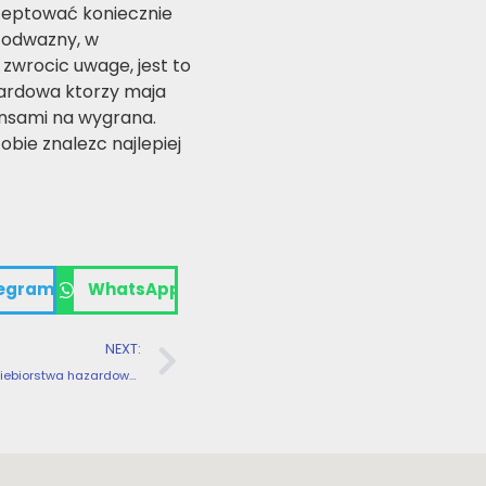
kceptować koniecznie
 odwazny, w
 zwrocic uwage, jest to
ardowa ktorzy maja
ansami na wygrana.
bie znalezc najlepiej
egram
WhatsApp
NEXT:
Par przedsiebiorstwa hazardowe oferuja różny rodzaj uzupelniajacy wyjąwszy depozytu jedynie posiadanie techniki rejestracji