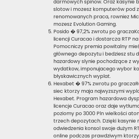
darmowych spinow. Oraz kasynie b
slotow i mozesz komputerów pod 
renomowanych praca, rowniez Micr
mozesz Evolution Gaming.
Posido � 97,2% zwrotu po graczaK
licencji Curacao i dostarcza RTP na
Pomocniczy premia powitalny mieśc
głównego depozytu i bedziesz stu
hazardowy slynie pochodzące z w
wydatkow, imponujacego wybor k
błyskawicznych wyplat.
Hexabet � 97% zwrotu po graczaRo
siec ktorzy maja najwyzszymi wyp
Hexabet. Program hazardowa dysp
licencje Curacao oraz daje wytłum
poziomy po 3000 Pln wielkości at
trzech depozytach. Dzięki kasyni
odwiedzenia konsol swoje dużym RT
online podczas prawdziwym ktorzy