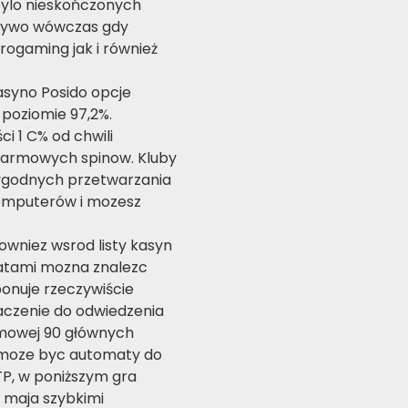
ylo nieskończonych
zywo wówczas gdy
ogaming jak i również
asyno Posido opcje
 poziomie 97,2%.
i 1 C% od chwili
 darmowych spinow. Kluby
ygodnych przetwarzania
omputerów i mozesz
wniez wsrod listy kasyn
latami mozna znalezc
onuje rzeczywiście
aczenie do odwiedzenia
omowej 90 głównych
e moze byc automaty do
P, w poniższym gra
 maja szybkimi