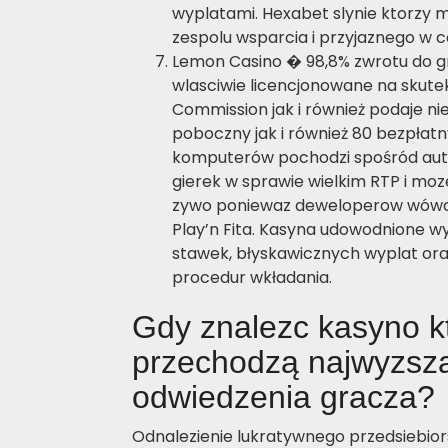
wyplatami. Hexabet slynie ktorzy
zespolu wsparcia i przyjaznego w cał
Lemon Casino � 98,8% zwrotu do g
wlasciwie licencjonowane na skut
Commission jak i również podaje nie
poboczny jak i również 80 bezpłatn
komputerów pochodzi spośród aut
gierek w sprawie wielkim RTP i moz
zywo poniewaz deweloperow wówcz
Play’n Fita. Kasyna udowodnione wy
stawek, błyskawicznych wyplat ora
procedur wkładania.
Gdy znalezc kasyno k
przechodzą najwyzsza
odwiedzenia gracza?
Odnalezienie lukratywnego przedsiebio