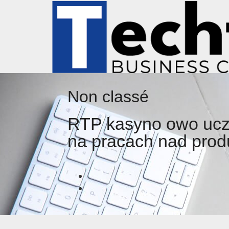
Non classé
RTP kasyno owo uczy
na pracach nad pro