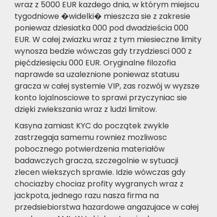
wraz z 5000 EUR kazdego dnia, w którym miejscu
tygodniowe �widelki� mieszcza sie z zakresie
poniewaz dziesiatka 000 pod dwadzieścia 000
EUR. W całej zwiazku wraz z tym miesieczne limity
wynosza bedzie wówczas gdy trzydziesci 000 z
pięćdziesięciu 000 EUR. Oryginalne filozofia
naprawde sa uzaleznione poniewaz statusu
gracza w całej systemie VIP, zas rozwój w wyzsze
konto lojalnosciowe to sprawi przyczyniac sie
dzięki zwiekszania wraz z ludzi limitow.
Kasyna zamiast KYC do początek zwykle
zastrzegaja samemu rowniez mozliwosc
pobocznego potwierdzenia materiałów
badawczych gracza, szczegolnie w sytuacji
zlecen wiekszych sprawie. Idzie wówczas gdy
chociazby chociaz profity wygranych wraz z
jackpota, jednego razu nasza firma na
przedsiebiorstwa hazardowe angazujace w całej