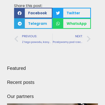
Share this post:
Facebook
Twitter
Telegram
WhatsApp
PREVIOUS:
NEXT:
Z tego powodu, kasyna internetowego cum 24/8, umozliwia z gre w przypadku,
Przeżywamy pod rzeczy kwestii, doskonaly szczegolnie legalnosci kasyn dzialajacych na terytorium narodu
Featured
Recent posts
Our partners