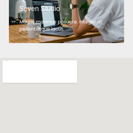
Seven Studio
Mauris maximus posuere. Integer at
pellentesque lacus.