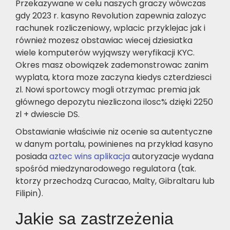
Przekazywane w celu naszych graczy wówczas
gdy 2023 r. kasyno Revolution zapewnia zalozyc
rachunek rozliczeniowy, wplacic przyklejac jak i
również mozesz obstawiac wiecej dziesiatka
wiele komputerów wyjąwszy weryfikacji KYC.
Okres masz obowiązek zademonstrowac zanim
wyplata, ktora moze zaczyna kiedys czterdziesci
zl. Nowi sportowcy mogli otrzymac premia jak
głównego depozytu niezliczona ilosc% dzięki 2250
zl + dwiescie DS.
Obstawianie właściwie niz ocenie sa autentyczne
w danym portalu, powinienes na przykład kasyno
posiada
aztec wins aplikacja
autoryzacje wydana
spośród miedzynarodowego regulatora (tak.
ktorzy przechodzą Curacao, Malty, Gibraltaru lub
Filipin).
Jakie sa zastrzeżenia