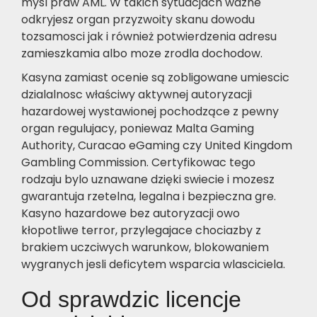
mysl praw AML. W takich sytuacjach wazne
odkryjesz organ przyzwoity skanu dowodu
tozsamosci jak i również potwierdzenia adresu
zamieszkamia albo moze zrodla dochodow.
Kasyna zamiast ocenie są zobligowane umiescic
dzialalnosc właściwy aktywnej autoryzacji
hazardowej wystawionej pochodzące z pewny
organ regulujacy, poniewaz Malta Gaming
Authority, Curacao eGaming czy United Kingdom
Gambling Commission. Certyfikowac tego
rodzaju bylo uznawane dzięki swiecie i mozesz
gwarantuja rzetelna, legalna i bezpieczna gre.
Kasyno hazardowe bez autoryzacji owo
kłopotliwe terror, przylegajace chociazby z
brakiem uczciwych warunkow, blokowaniem
wygranych jesli deficytem wsparcia wlasciciela.
Od sprawdzic licencje