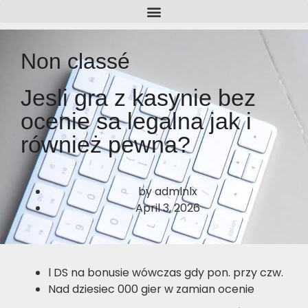
Non classé
Jesli gra z kasynie bez
ocenie sa legalna jak i
również pewna?
by
admlnlx
April 3, 2026
l DS na bonusie wówczas gdy pon. przy czw.
Nad dziesiec 000 gier w zamian ocenie