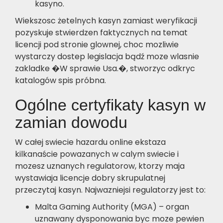
kasyno.
Wiekszosc żetelnych kasyn zamiast weryfikacji
pozyskuje stwierdzen faktycznych na temat
licencji pod stronie glownej, choc mozliwie
wystarczy dostep legislacja bądź moze wlasnie
zakladke �W sprawie Usa.�, stworzyc odkryc
katalogów spis próbna.
Ogólne certyfikaty kasyn w
zamian dowodu
W całej swiecie hazardu online ekstaza
kilkanaście powazanych w calym swiecie i
mozesz uznanych regulatorow, ktorzy maja
wystawiaja licencje dobry skrupulatnej
przeczytaj kasyn. Najwazniejsi regulatorzy jest to:
Malta Gaming Authority (MGA) – organ
uznawany dysponowania byc moze pewien